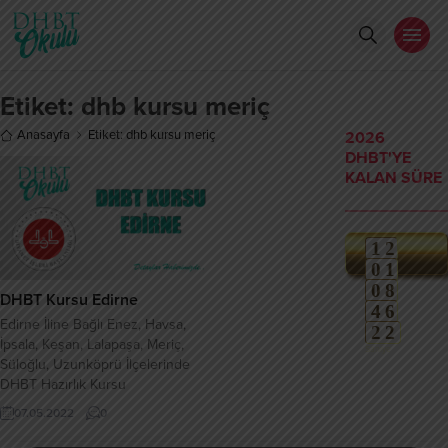
Etiket:
dhb kursu meriç
Anasayfa
Etiket: dhb kursu meriç
2026
DHBT'YE
KALAN SÜRE
1
2
0
1
weeks
0
8
Gün
DHBT Kursu Edirne
4
6
Saat
Edirne İline Bağlı Enez, Havsa,
2
2
Dakika
İpsala, Keşan, Lalapaşa, Meriç,
3
Saniye
Süloğlu, Uzunköprü İlçelerinde
DHBT Hazırlık Kursu
07.05.2022
0