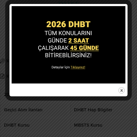
Copyright @ 2019-2026 dhbtokulu.com
Tüm Hakları Saklıdır.
Kurumsal
Gizlilik politikası
KVK Metni
İletişim
2026 DHBT
DHBT Ders Notları
Geçici Alım İlanları
DHBT Hap Bilgiler
DHBT Kursu
MBSTS Kursu