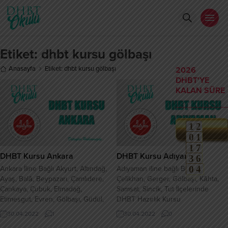
Etiket:
dhbt kursu gölbaşı
Anasayfa
Etiket: dhbt kursu gölbaşı
2026
DHBT'YE
KALAN SÜRE
1
2
0
1
weeks
1
7
Gün
DHBT Kursu Ankara
DHBT Kursu Adıyaman
3
6
Saat
0
4
Dakika
Ankara İline Bağlı Akyurt, Altındağ,
Adıyaman iline bağlı Besni,
Ayaş, Balâ, Beypazarı, Çamlıdere,
Çelikhan, Gerger, Gölbaşı, Kâhta,
Saniye
Çankaya, Çubuk, Elmadağ,
Samsat, Sincik, Tut İlçelerinde
Etimesgut, Evren, Gölbaşı, Güdül,
DHBT Hazırlık Kursu
Haymana, Kahramankazan, Kalecik,
30.04.2022
1
30.04.2022
0
Keçiören, Kızılcahamam, Mamak,