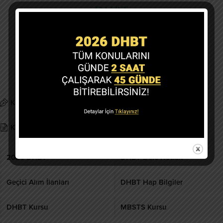
Nallıhan, Polatlı, Pursaklar, Sincan,
Şereflikoçhisar, Yenimahalle
İlçelerinde DHBT Hazırlık Kursu
Copyright @ 2019-2026 dhbtokulu.com
Tüm Hakları Saklıdır.
Kurumsal
Gizlilik politikası
KVK Metni
İletişim
2026 DHBT
DHBT Ders Notları
Geçici Alım İlanları
DHBT Hap Bilgiler
DHBT Kursu
MBSTS Kursu