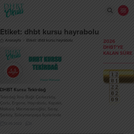
Etiket:
dhbt kursu hayrabolu
Anasayfa
Etiket: dhbt kursu hayrabolu
2026
DHBT'YE
KALAN SÜRE
1
2
0
1
weeks
2
2
Gün
DHBT Kursu Tekirdağ
0
2
Saat
Tekirdağ İline Bağlı Çerkezköy,
0
9
Dakika
Çorlu, Ergene, Hayrabolu, Kapaklı,
1
0
Saniye
Malkara, Marmaraereğlisi, Saray,
Şarköy, Süleymanpaşa İlçelerinde
DHBT Hazırlık Kursu
12.05.2022
0