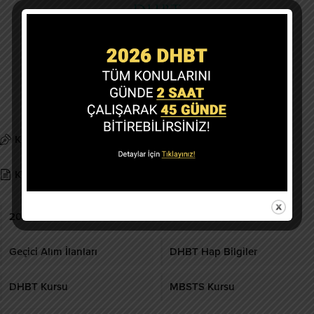
Copyright @ 2019-2026 dhbtokulu.com
Tüm Hakları Saklıdır.
Kurumsal
Gizlilik politikası
KVK Metni
İletişim
2026 DHBT
DHBT Ders Notları
Geçici Alım İlanları
DHBT Hap Bilgiler
DHBT Kursu
MBSTS Kursu