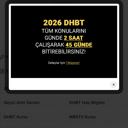
Copyright @ 2019-2026 dhbtokulu.com
Tüm Hakları Saklıdır.
Kurumsal
Gizlilik politikası
KVK Metni
İletişim
2026 DHBT
DHBT Ders Notları
Geçici Alım İlanları
DHBT Hap Bilgiler
DHBT Kursu
MBSTS Kursu