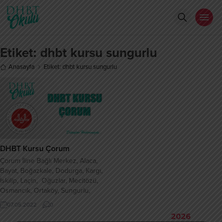
Etiket:
dhbt kursu sungurlu
Anasayfa
Etiket: dhbt kursu sungurlu
DHBT Kursu Çorum
Çorum İline Bağlı Merkez, Alaca,
Bayat, Boğazkale, Dodurga, Kargı,
İskilip, Laçin, Oğuzlar, Mecitözü,
Osmancık, Ortaköy, Sungurlu,
Uğurludağ İlçelerinde DHBT
07.05.2022
0
Hazırlık Kursu
2026