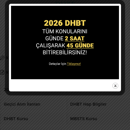
Copyright @ 2019-2026 dhbtokulu.com
Tüm Hakları Saklıdır.
Kurumsal
Gizlilik politikası
KVK Metni
İletişim
2026 DHBT
DHBT Ders Notları
Geçici Alım İlanları
DHBT Hap Bilgiler
DHBT Kursu
MBSTS Kursu