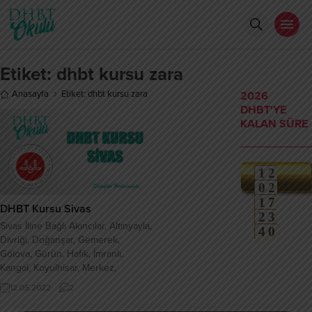
Etiket:
dhbt kursu zara
Anasayfa
Etiket: dhbt kursu zara
2026
DHBT'YE
KALAN SÜRE
1
2
0
2
weeks
1
7
Gün
DHBT Kursu Sivas
2
3
Saat
Sivas İline Bağlı Akıncılar, Altınyayla,
4
0
Dakika
Divriği, Doğanşar, Gemerek,
Saniye
Gölova, Gürün, Hafik, İmranlı,
Kangal, Koyulhisar, Merkez,
Şarkışla, Suşehri, Ulaş, Yıldızeli,
12.05.2022
2
Zara İlçelerinde DHBT Hazırlık
Kursu