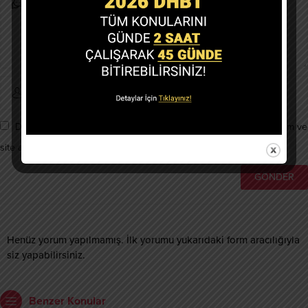
Daha sonraki yorumlarımda kullanılması için adım, e-posta adresim ve
site adresim bu tarayıcıya kaydedilsin.
Henüz yorum yapılmamış. İlk yorumu yukarıdaki form aracılığıyla
siz yapabilirsiniz.
Benzer Konular