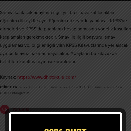
Sınava katılacak adayların ilgili yıl, bu sınava katılacakları
öğrenim düzeyi ile aynı öğrenim düzeyinde yapılacak KPSS’ye
girmeleri ve KPSS’de puanların hesaplanmasına yönelik koşulları
karşılamaları gerekmektedir. Sınav ile ilgili başvuru, sınav
uygulaması vb. bilgiler ilgili yılın KPSS Kılavuzlarında yer alacak,
ayrı bir kılavuz hazırlanmayacaktır. Adayların bu kılavuzda
belirtilen kurallara uyması zorunludur.
Kaynak:
https://www.dhbtokulu.com/
ETİKETLER:
2022 KPSS DHBT Lisans
,
2022 KPSS-DHBT Önlisans
,
2022 KPSS-
DHBT Ortaöğretim
Yorumlar