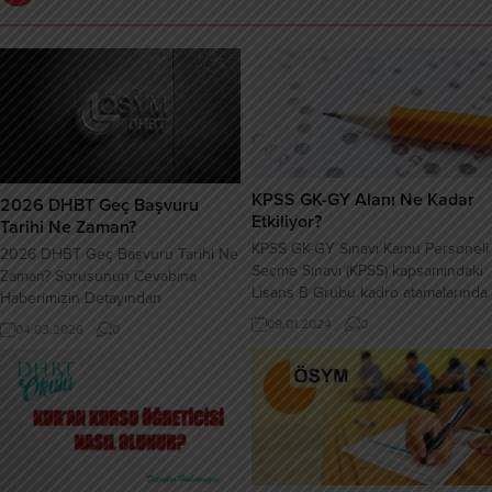
KPSS GK-GY Alanı Ne Kadar
2026 DHBT Geç Başvuru
Etkiliyor?
Tarihi Ne Zaman?
KPSS GK-GY Sınavı Kamu Personeli
2026 DHBT Geç Başvuru Tarihi Ne
Seçme Sınavı (KPSS) kapsamındaki
Zaman? Sorusunun Cevabına
Lisans B Grubu kadro atamalarında
Haberimizin Detayından
kullanılan KPSS P3 puan türü
Ulaşabilirsiniz!
09.01.2024
0
04.03.2026
0
hakkında yeni bilgiler açıklandı.
KPSS P3, Genel Kültür ve Genel
Yetenek testlerini eşit ağırlıkta
dikkate alan bir puanlama sistemine
dayanmakta. KPSS P3 Puan
Türünün Özellikleri KPSS P3 puanı,
Genel Yetenek ve...