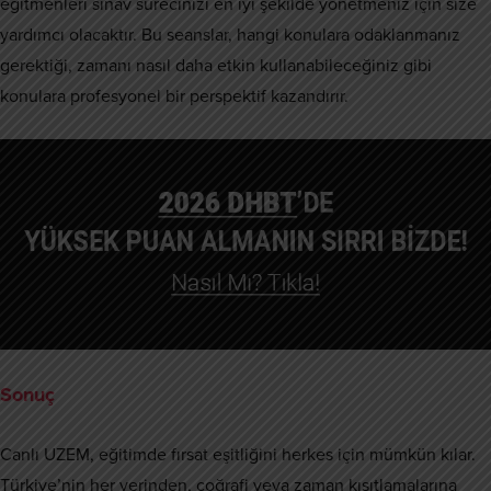
eğitmenleri sınav sürecinizi en iyi şekilde yönetmeniz için size
yardımcı olacaktır. Bu seanslar, hangi konulara odaklanmanız
gerektiği, zamanı nasıl daha etkin kullanabileceğiniz gibi
konulara profesyonel bir perspektif kazandırır.
Sonuç
Canlı UZEM, eğitimde fırsat eşitliğini herkes için mümkün kılar.
Türkiye’nin her yerinden, coğrafi veya zaman kısıtlamalarına