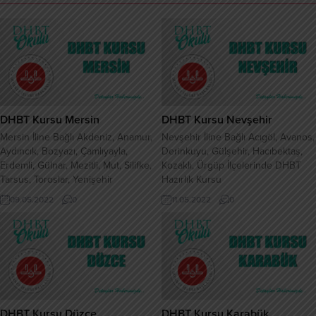
DHBT Kursu Mersin
DHBT Kursu Nevşehir
Mersin İline Bağlı Akdeniz, Anamur,
Nevşehir İline Bağlı Acıgöl, Avanos,
Aydıncık, Bozyazı, Çamlıyayla,
Derinkuyu, Gülşehir, Hacıbektaş,
Erdemli, Gülnar, Mezitli, Mut, Silifke,
Kozaklı, Ürgüp İlçelerinde DHBT
Tarsus, Toroslar, Yenişehir
Hazırlık Kursu
İlçelerinde DHBT Hazırlık Kursu
09.05.2022
0
11.05.2022
0
DHBT Kursu Düzce
DHBT Kursu Karabük