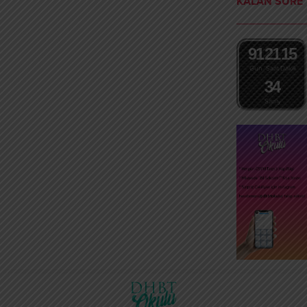
KALAN SÜRE
9
1
2
1
1
5
Gün
Saat
Dakika
3
3
4
Saniye