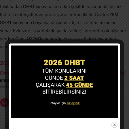
takılmadan DHBT sınavına en etkin şekilde hazırlanabilirsiniz.
Kaliteli materyaller ve profesyonel rehberlik ile Canlı UZEM,
DHBT sınavında başarıya ulaşmanız için size tüm imkanları
sunar. Evinizde, iş yerinizde ya da tatilde; internetin olduğu her
yerden Canlı UZEM’in sunduğu bu eşsiz eğitim fırsatından
yararlanabilirsiniz.
2026 DHBT Sınavında Yüksek Puan Yapay Zeka
Destekli Eğitim Paketimiz Mümkün! Nasıl Mı? Tıkla!
ETİKETLER:
dhbt kursu
,
dhbt kursu elbeyli
,
dhbt kursu kilis
,
dhbt kursu kilis
merkez
,
dhbt kursu musabeyli
,
dhbt kursu polateli
Yorumlar