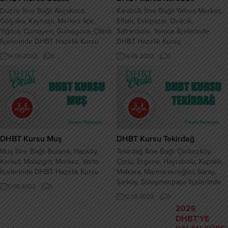
Düzce İline Bağlı Akçakoca,
Karabük İline Bağlı Yalova Merkez,
Gölyaka, Kaynaşlı, Merkez ilçe,
Eflani, Eskipazar, Ovacık,
Yığılca, Cumayeri, Gümüşova, Çilimli
Safranbolu, Yenice İlçelerinde
İlçelerinde DHBT Hazırlık Kursu
DHBT Hazırlık Kursu
14.05.2022
0
14.05.2022
0
DHBT Kursu Muş
DHBT Kursu Tekirdağ
Muş İline Bağlı Bulanık, Hasköy,
Tekirdağ İline Bağlı Çerkezköy,
Korkut, Malazgirt, Merkez, Varto
Çorlu, Ergene, Hayrabolu, Kapaklı,
İlçelerinde DHBT Hazırlık Kursu
Malkara, Marmaraereğlisi, Saray,
Şarköy, Süleymanpaşa İlçelerinde
11.05.2022
0
DHBT Hazırlık Kursu
12.05.2022
0
2026
DHBT'YE