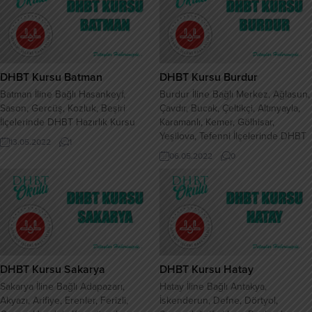
DHBT Kursu Batman
DHBT Kursu Burdur
Batman İline Bağlı Hasankeyf,
Burdur İline Bağlı Merkez, Ağlasun,
Sason, Gercüş, Kozluk, Beşiri
Çavdır, Bucak, Çeltikçi, Altınyayla,
İlçelerinde DHBT Hazırlık Kursu
Karamanlı, Kemer, Gölhisar,
Yeşilova, Tefenni İlçelerinde DHBT
13.05.2022
1
Hazırlık Kursu
06.05.2022
0
DHBT Kursu Sakarya
DHBT Kursu Hatay
Sakarya İline Bağlı Adapazarı,
Hatay İline Bağlı Antakya,
Akyazı, Arifiye, Erenler, Ferizli,
İskenderun, Defne, Dörtyol,