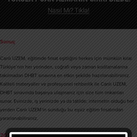
Sonuç
Canlı UZEM, eğitimde fırsat eşitliğini herkes için mümkün kılar.
Türkiye’nin her yerinden, coğrafi veya zaman kısıtlamalarına
takılmadan DHBT sınavına en etkin şekilde hazırlanabilirsiniz.
Kaliteli materyaller ve profesyonel rehberlik ile Canlı UZEM,
DHBT sınavında başarıya ulaşmanız için size tüm imkanları
sunar. Evinizde, iş yerinizde ya da tatilde; internetin olduğu her
yerden Canlı UZEM’in sunduğu bu eşsiz eğitim fırsatından
yararlanabilirsiniz.
2026 DHBT Sınavında Yüksek Puan Yapay Zeka