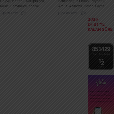
Geyve, Hendek, Karapürçek,
Samandağ, Kırıkhan, Reyhanlı,
Karasu, Kaynarca, Kocaali,
Arsuz, Altınözü, Hassa, Payas,
Pamukova, Sapanca, Serdivan,
Erzin, Yayladağı, Belen, Kumlu
11.05.2022
0
09.05.2022
0
Söğütlü İlçelerinde DHBT Hazırlık
İlçelerinde DHBT Hazırlık Kursu
2026
Kursu
DHBT'YE
KALAN SÜRE
8
5
1
4
2
9
Gün
Saat
Dakika
1
1
Saniye