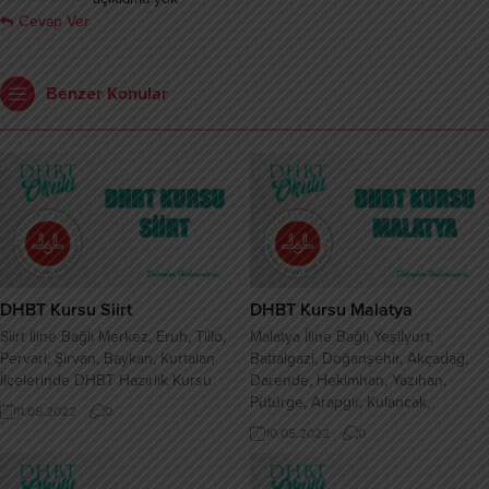
Cevap Ver
Benzer Konular
DHBT Kursu Siirt
DHBT Kursu Malatya
Siirt İline Bağlı Merkez, Eruh, Tillo,
Malatya İline Bağlı Yeşilyurt,
Pervari, Şirvan, Baykan, Kurtalan
Battalgazi, Doğanşehir, Akçadağ,
İlçelerinde DHBT Hazırlık Kursu
Darende, Hekimhan, Yazıhan,
Pütürge, Arapgir, Kulancak,
11.05.2022
0
Arguvan, Kale, Doğanyol İlçelerinde
10.05.2022
0
DHBT Hazırlık Kursu