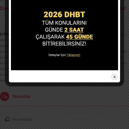
Destekli Eğitim Paketimiz Mümkün! Nasıl Mı? Tıkla!
ETİKETLER:
dhbt kursu
,
dhbt kursu ahırlı
,
dhbt kursu akşehir
,
dhbt kursu altınekin
,
dhbt kursu beyşehir
,
dhbt kursu çeltik
,
dhbt kursu cihanbeyli
,
dhbt kursu
derebucak
,
dhbt kursu doğanhisar
,
dhbt kursu emirgazi
,
dhbt kursu ereğli
,
dhbt
kursu güneysınır
,
dhbt kursu hadim
,
dhbt kursu halkpınar
,
dhbt kursu hüyük
,
dhbt
kursu ılgın
,
dhbt kursu kadınhanı
,
dhbt kursu karapınar
,
dhbt kursu karatay
,
dhbt
kursu konya
,
dhbt kursu kulu
,
dhbt kursu meram
,
dhbt kursu sarayönü
,
dhbt kursu
selçuklu
,
dhbt kursu seydişehir
,
dhbt kursu taşkent
,
dhbt kursu tuzlukçu
,
dhbt
kursu yalıhüyük
,
dhbt kursu yunak
,
dhbt kursuakören
,
dhbt kursubozkır
,
dhbt
kursuçumra
,
dhbt kursuderbent
Yorumlar