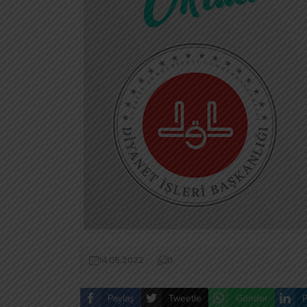
14.05.2022
0
Paylaş
Tweetle
Gönder
P