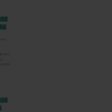
Merkez,
y,
elerinde