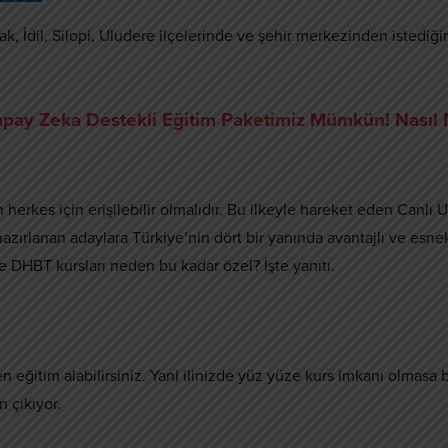
k, İdil, Silopi, Uludere ilçelerinde ve şehir merkezinden istediği
ay Zeka Destekli Eğitim Paketimiz Mümkün! Nasıl 
herkes için erişilebilir olmalıdır. Bu ilkeyle hareket eden Canlı
hazırlanan adaylara Türkiye’nin dört bir yanında avantajlı ve esne
ne DHBT kursları neden bu kadar özel? İşte yanıtı.
 eğitim alabilirsiniz. Yani ilinizde yüz yüze kurs imkanı olmasa b
n çıkıyor.