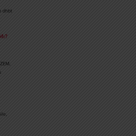
n dhbt
Mı?
 UZEM,
k
ile,