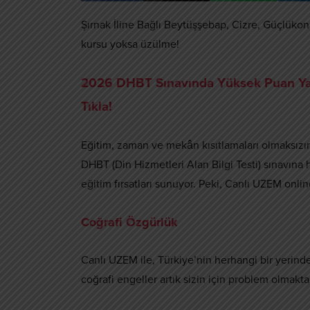
Şırnak İline Bağlı Beytüşşebap, Cizre, Güçlükona
kursu yoksa üzülme!
2026 DHBT Sınavında Yüksek Puan Yap
Tıkla!
Eğitim, zaman ve mekân kısıtlamaları olmaksızın 
DHBT (Din Hizmetleri Alan Bilgi Testi) sınavına 
eğitim fırsatları sunuyor. Peki, Canlı UZEM onli
Coğrafi Özgürlük
Canlı UZEM ile, Türkiye’nin herhangi bir yerinden
coğrafi engeller artık sizin için problem olmakta