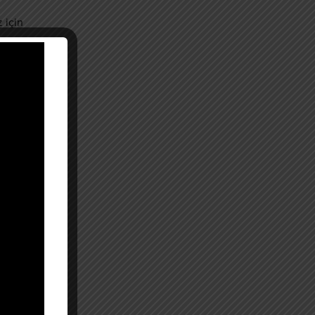
 için
eğiniz