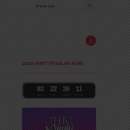
2026 DHBT'YE KALAN SÜRE
8
3
2
2
2
6
1
0
Gün
Saat
Dakika
Saniye