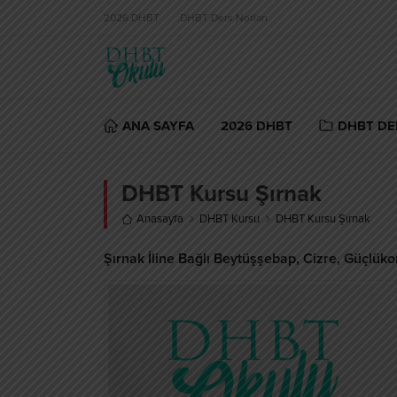
2026 DHBT
DHBT Ders Notları
ANA SAYFA
2026 DHBT
DHBT DE
DHBT Kursu Şırnak
Anasayfa
DHBT Kursu
DHBT Kursu Şırnak
Şırnak İline Bağlı Beytüşşebap, Cizre, Güçlükon