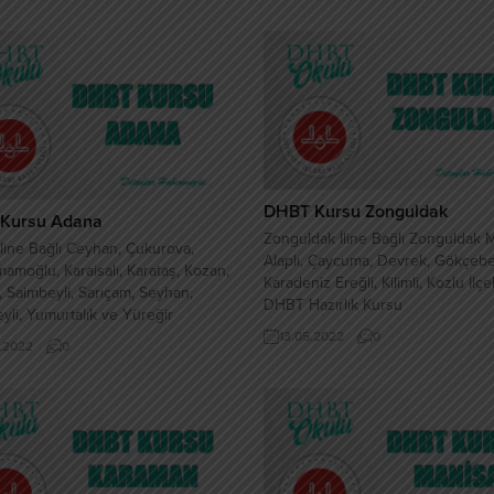
DHBT Kursu Zonguldak
Kursu Adana
Zonguldak İline Bağlı Zonguldak 
line Bağlı Ceyhan, Çukurova,
Alaplı, Çaycuma, Devrek, Gökçebe
mamoğlu, Karaisalı, Karataş, Kozan,
Karadeniz Ereğli, Kilimli, Kozlu İlç
, Saimbeyli, Sarıçam, Seyhan,
DHBT Hazırlık Kursu
yli, Yumurtalık ve Yüreğir
inde DHBT Hazırlık Kursu
13.05.2022
0
.2022
0