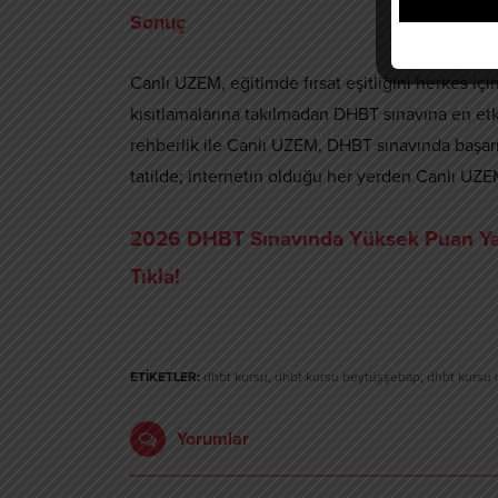
Sonuç
Canlı UZEM, eğitimde fırsat eşitliğini herkes i
kısıtlamalarına takılmadan DHBT sınavına en etki
rehberlik ile Canlı UZEM, DHBT sınavında başarıy
tatilde; internetin olduğu her yerden Canlı UZEM
2026 DHBT Sınavında Yüksek Puan Yap
Tıkla!
ETİKETLER:
dhbt kursu
,
dhbt kursu beytüşşebap
,
dhbt kursu 
Yorumlar