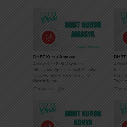
DHBT Kursu Amasya
DHBT 
Amasya İline Bağlı Göynücek,
Adana İ
Gümüşhacıköy, Hamamözü, Merzifon,
Feke, İ
Suluova, Taşova İlçelerinde DHBT
Pozantı
Hazırlık Kursu
Tufanbe
İlçeler
30.04.2022
0
30.04