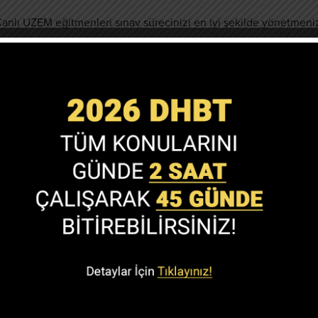
, Canlı UZEM eğitmenleri sınav sürecinizi en iyi şekilde yönetmeniz
lara odaklanmanız gerektiği, zamanı nasıl daha etkin kullanabilec
ır.