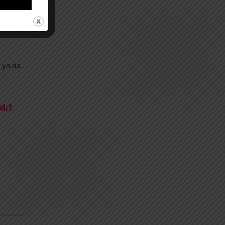
 ya da
Mı?