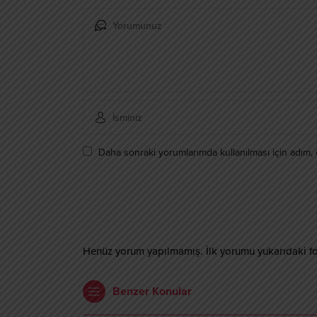
Daha sonraki yorumlarımda kullanılması için adım, 
Henüz yorum yapılmamış. İlk yorumu yukarıdaki form
Benzer Konular