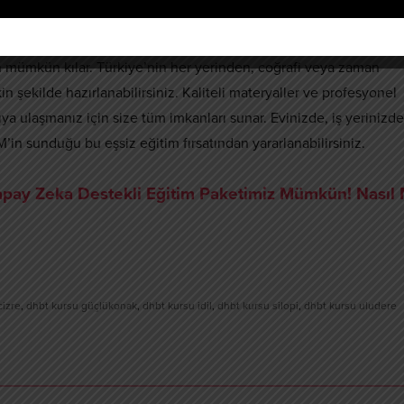
çin mümkün kılar. Türkiye’nin her yerinden, coğrafi veya zaman
n şekilde hazırlanabilirsiniz. Kaliteli materyaller ve profesyonel
a ulaşmanız için size tüm imkanları sunar. Evinizde, iş yerinizde
’in sunduğu bu eşsiz eğitim fırsatından yararlanabilirsiniz.
ay Zeka Destekli Eğitim Paketimiz Mümkün! Nasıl 
cizre
,
dhbt kursu güçlükonak
,
dhbt kursu idil
,
dhbt kursu silopi
,
dhbt kursu uludere