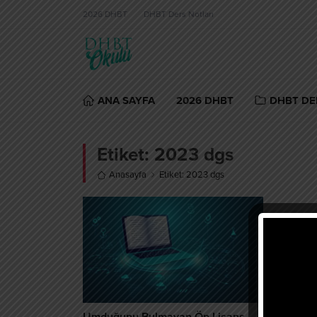
2026 DHBT
DHBT Ders Notları
ANA SAYFA
2026 DHBT
DHBT DE
Etiket:
2023 dgs
Anasayfa
Etiket: 2023 dgs