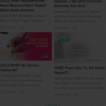
2022 DHBT Mülakatlarına
Diyanet, 7 Bin 800 Personel
Nasıl Başvuru Nasıl Yapılır?
Alımında Son Gün!
(Adım Adım Anlatım)
Diyanet’ten konuya dair yapılan
2022 DHBT Mülakatlarına Nasıl
açıklama Diyanet İşleri Başkanlığı
Başvuru Nasıl Yapılır? Detaylar
7800 personel almak için 20
Haberimizde Adım Adım
Ekim’de ilana çıkmıştı. Diyanet,
26.12.2022
2
26.11.2021
0
Anlatılmıştır!
personel alımı için başvuruları 26
Kasım’a kadar uzattı. 2021 Yılı 4/B
Sözleşmeli Personel (KKÖ, İ-H, M,K)
Alımı Sınavına başvuru süresi
26.11.2021 tarihi saat 16:30’a kadar
uzatılmıştır. İlgililere duyurulur.
2022 DHBT Ne Zaman
DHBT Puanı Kaç Yıl, Ne Kadar
Yapılacak?
Geçerli?
2022 yılı KPSS-DHBT sınavı
2024 yılında DHBT (Din Hizmetleri
başvuru ve sınavı tairihi nedir,
Alan Bilgisi Testi) sınavının önemi
2022 DHBT sınavı ne zman
ve etkisini koruması devam ediyor.
yapılacak detaylar yazımızda…
09.09.2021
0
Bu sınav, Diyanet İşleri Başkanlığı
2022 KPSS-DHBT Sınavı Başvuru
06.10.2021
0
tarafından Kur’an kursu öğreticisi,
Tarihi Ne Zaman Olacak? 2022
imam-hatip ve müezzin-kayyım gibi
DHBT sınavı başvuruları 07 Ekim –