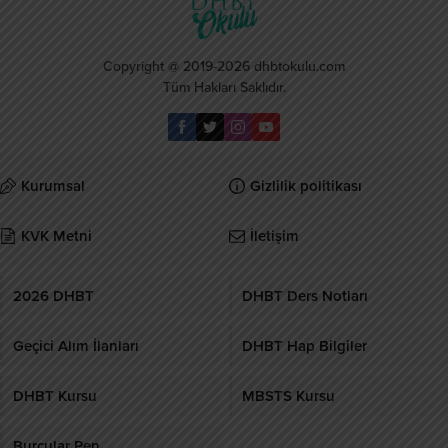
pozisyonlara yapılan alımlarda
17 Ekim 2022 tarihleri arasında
adayların mesleki yeterliliklerini
ÖSYM’nin internet sitesinden
değerlendirmek amacıyla
başvuru yapılacaktır. 2022 KPSS-
düzenlenmektedir. İlk olarak 2014
Copyright @ 2019-2026 dhbtokulu.com
DHBT Sınavı Ne Zaman? 2022
yılında başlatılan ve çift yıllarda
Tüm Hakları Saklıdır.
DHBT sınavı 27 Kasım
gerçekleştirilen bu sınav, adayların
2022 tarihinde...
alan...
Kurumsal
Gizlilik politikası
KVK Metni
İletişim
2026 DHBT
DHBT Ders Notları
Geçici Alım İlanları
DHBT Hap Bilgiler
DHBT Kursu
MBSTS Kursu
Burcular Pen