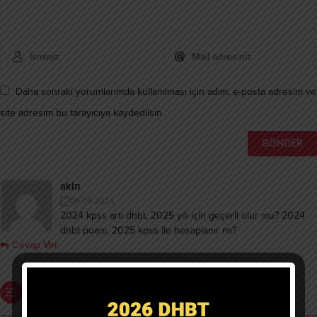
Daha sonraki yorumlarımda kullanılması için adım, e-posta adresim ve
site adresim bu tarayıcıya kaydedilsin.
akln
09.09.2024,
2024 kpss artı dhbt, 2025 yılı için geçerli olur mu? 2024
dhbt puanı, 2025 kpss ile hesaplanır mı?
Cevap Ver
Benzer Konular