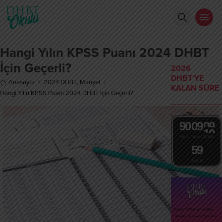
Hangi Yılın KPSS Puanı 2024 DHBT
İçin Geçerli?
2026
DHBT'YE
Anasayfa
2024 DHBT
,
Manşet
KALAN SÜRE
Hangi Yılın KPSS Puanı 2024 DHBT İçin Geçerli?
9
0
0
9
0
9
1
0
Gün
Saat
Dakika
5
9
Saniye