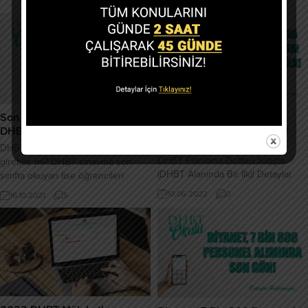
DHBT Planlama Defteri
Son Sınıf Okuyanlar 2022
Satışta (DHBT Alanında Bir
DHBT’ye Girebilir mi?
İlk)!
DHBT’ye son sınıfta okuyanlar
DHBT Planlama Defteri Satışta
girebilir mi? DHBT sınavına son
(DHBT Alanında Bir İlk)! Detaylar
sınıfta okuyan lise öğrencileri
Haberimizde...
başvuru yapabilmektedir. Mezun
10.06.2022
0
16.10.2021
5
olmuş ve mezun olacak lise,
önlisans ve lisans öğrencileri
başvurabilir. KPSS puanı gibi 2 yıl
geçerli bir puan olduğu için 2 yıl
içerisinde okulu bitirecek
öğrencilerde sınava başvurabilir
fakat okulu bitmeden bir tercih
yapamaz....