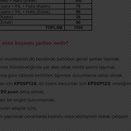
 alımı başvuru şartları nedir?
i maddesinin (A) bendinde belirtilen genel şartları taşımak,
irme Yönetmeliğinde yer alan ortak nitelik şartını taşımak,
ına göre tabloda belirtilen öğrenim durumlarına sahip olmak,
rı için
KPSSP124
; ön lisans mezunları için
KPSSP123
; ortaöğre
 50 puan
almış olmak,
ni bir engeli bulunmamak.
uran adaylar için),
mı yapılacak unvanlarda kadrolu veya sözleşmeli olarak çalışıyor