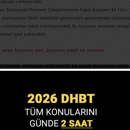
racaat edebilecektir.
 Sözleşmeli Personel Çalıştırılmasına İlişkin Esasların Ek 1 inci
, sözleşmenin feshi sebebiyle görevinden ayrılanlardan sözleşme
rin müracaatları kabul edilmeyecektir. Bu hususun sonradan anlaşı
meleri iptal edilecektir.
i alımı başvuru yeri ,başvuru şekli ve zamanı
EKTRONİK ORTAMDA MEZUNİYET BİLGİLERİ BULUNAN ORTA
ERİ
n bizzat kendileri tarafından 08.11.2021- 22.11.2021 (saat 23:59) tar
yapılacaktır.
lisans öğrenim durumları elektronik ortamda tespit edilecektir.
nmayan adaylar, başvuru işlemlerinden önce mezuniyet bilgilerini
eceklerdir.