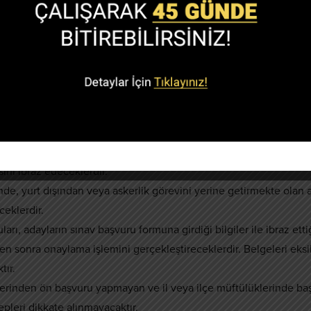
İLERİ BULUNMAYAN ORTA ÖĞRENİM MEZUNU ADAYLARIN
ronik ortamlarında bulunmayan adaylar 08.11.2021-22.11.2021tarihler
 sınav için ön başvuru yapacaklardır.
.2021-22.11.2021 tarihleri arasında (saat 08:3016:30 arası) herhangi
erdir.
üfus cüzdanı, kimlik kartı veya pasaport), Kontenjan grubuna göre
ni ibraz edeceklerdir.
nde, yurt dışından veya askerlik görevini yerine getirmekte olan 
ceklerdir.
arı, adayların sınav başvuru formuna girdiği bilgiler ile ibraz etti
ten sonra onaylama işlemini gerçekleştireceklerdir. Belgeleri eksi
tır.
üzerinden ön başvuru yapmayan ve il veya ilçe müftülüklerinde ba
pleri dikkate alınmayacaktır.