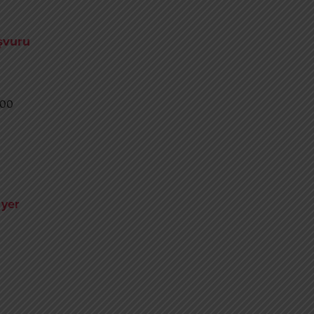
aşvuru
500
 yer