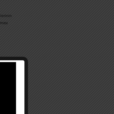
lerinin
lması
ihleri
 ilgili