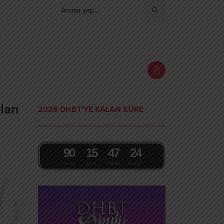
ları
2026 DHBT'YE KALAN SÜRE
9
0
1
5
4
7
2
3
Gün
Saat
Dakika
Saniye