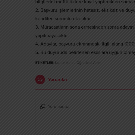
bilgilerini müftülüklere kayıt yaptırdıktan sonra
2. Başvuru işlemlerinin hatasız, eksiksiz ve du
kendileri sorumlu olacaktır.
3. Müracaatların sona ermesinden sonra adayın b
yapılmayacaktır.
4. Adaylar, başvuru ekranındaki ilgili alana 100
5. Bu duyuruda belirlenen esaslara uygun olmay
ETİKETLER:
Kur’an Kursu Öğreticisi Alımı
Yorumlar