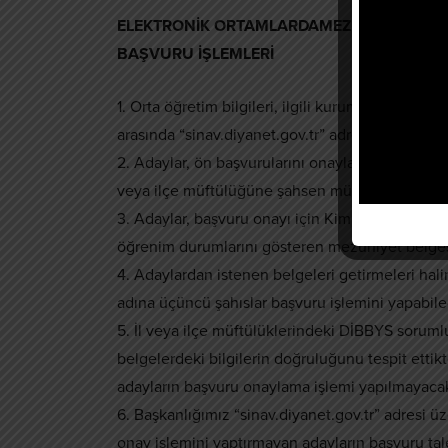
ELEKTRONİK ORTAMLARDAMEZUNİYET BİLG
BAŞVURU İŞLEMLERİ
1. Orta öğretim bilgileri, ilgili kurumların elekt
arasında “sinav.diyanet.gov.tr” adresi üzerinden
2. Adaylar, ön başvurularını onaylatmak için 08.11
veya ilçe müftülüğüne şahsen müracaat edecekl
3. Adaylar, başvuru onayı için Kimlik Belgesi (n
öğrenim durumlarını gösteren mezuniyet belgesi
4. Adaylardan istenen belgeleri getirmeleri hali
adına üçüncü şahıslar başvuru işlemini yapabile
5. İl veya ilçe müftülüklerindeki DİBBYS sorumlul
belgelerdeki bilgilerin doğruluğunu tespit ettik
adayların başvuru onaylama işlemi yapılmayacak
6. Başkanlığımız “sinav.diyanet.gov.tr” adresi 
onay işlemini yaptırmayan adayların başvuru tale