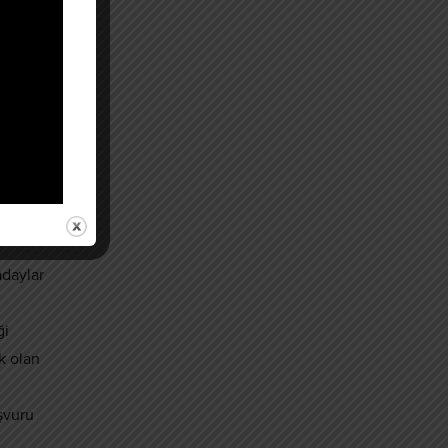
i
 bir il
adaylar
ği
k olan
şvuru