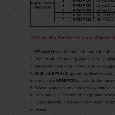
2021 yılı Bin 500 Kur’an Kursu Öğreticisi
1. 657 sayılı Devlet Memurları Kanunu’nun 48 inc
2. Diyanet İşleri Başkanlığı Atama ve Yer Değişt
3. Başvurunun son günü itibariyle unvan gruplar
4.
2020 yılı KPSS (B)
grubundan lisans mezunla
mezunları için
KPSSP122
puan türünden
en az
5. Başvuru yapacağı unvanda görev yapmaya ma
6. Hafız olmak (+Hafız kontenjan gruplarına başv
7. Halen Başkanlığımız teşkilatında personel alı
olmamak,