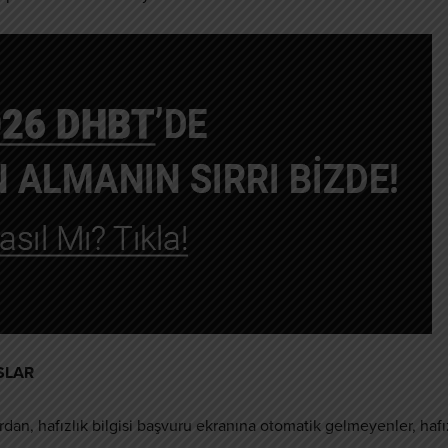
USLAR
dan, hafızlık bilgisi başvuru ekranına otomatik gelmeyenler, hafı