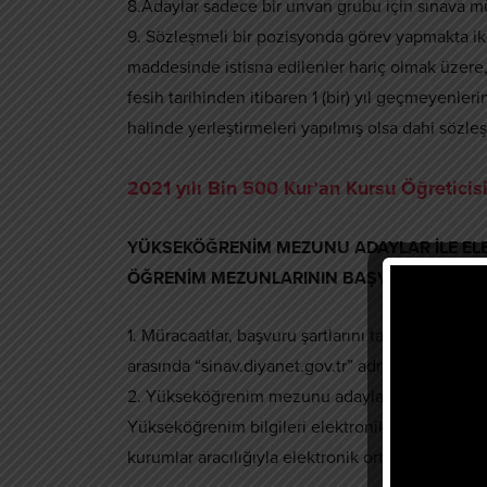
8.Adaylar sadece bir unvan grubu için sınava mü
9. Sözleşmeli bir pozisyonda görev yapmakta iken
maddesinde istisna edilenler hariç olmak üzere
fesih tarihinden itibaren 1 (bir) yıl geçmeyenle
halinde yerleştirmeleri yapılmış olsa dahi sözleş
2021 yılı Bin 500 Kur’an Kursu Öğreticis
YÜKSEKÖĞRENİM MEZUNU ADAYLAR İLE EL
ÖĞRENİM MEZUNLARININ BAŞVURU İŞLEML
1. Müracaatlar, başvuru şartlarını taşıyan adayları
arasında “sinav.diyanet.gov.tr” adresi üzerinden 
2. Yükseköğrenim mezunu adayların lisans ve ön 
Yükseköğrenim bilgileri elektronik ortamda bulu
kurumlar aracılığıyla elektronik ortama kaydettir