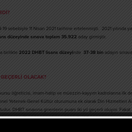
RDİ?
9 sebebiyle 11 Nisan 2021 tarihine ertelenmişti. 2021 yılında ya
ans düzeyinde sınava toplam 35.922
aday girmiştir.
a birlikte
2022 DHBT lisans düzeyi
nde
37-38 bin
adayın sınav
 GEÇERLİ OLACAK?
n kursu öğreticisi, imam-hatip ve müezzin-kayyım kadrolarına ilk d
enel Yetenek-Genel Kültür oturumuna ek olarak Din Hizmetleri A
udur. DHBT sınavına girenlerin puanı iki yıl geçerli oluyor. Fakat
’de yapıldı. Bu sebepten dolayı 2020 DHBT sınavının puanları
2
olacaktır.