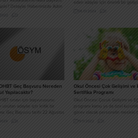
HBT Mülakatlarına Nasıl Başvuru
eden adaylar için önemli bir geli
apılır? Detaylar Haberimizde Adım
yaşandı. 80 puanlık hedefi yakal
08.01.2024
0
atılmıştır!
isteyen adaylar için gereken net s
.2022
2
belirlendi, bu da adaylara başarı 
net bir rehber sunuyor. 80 Puan 
İçin Gerekli Netler KPSS’de 80 pu
etmeyi amaçlayan adayların,...
DHBT Geç Başvuru Nereden
Okul Öncesi Çok Gelişimi ve 
ıl Yapılacaktır?
Sertifika Programı
HBT sınavı için başvurusunu
Okul Öncesi Çocuk Gelişimi ve Eğ
 unutan adaylar için kritik bir
programı kamu ya da özel kuruml
tma: Geç Başvuru tarihi 22 Ağustos
görev olacak personelin mesleki b
erşembe günü saat 23:59’a kadar
tecrübeyi kazandırma amacıyla
.2024
0
19.11.2022
0
eştirilebilecek. Ancak bu sürenin
hazırlanmıştır
a bir günle sınırlı olduğunu
alısınız. Bu nedenle