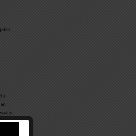
pılan
a
efa
lan
 covid-
022