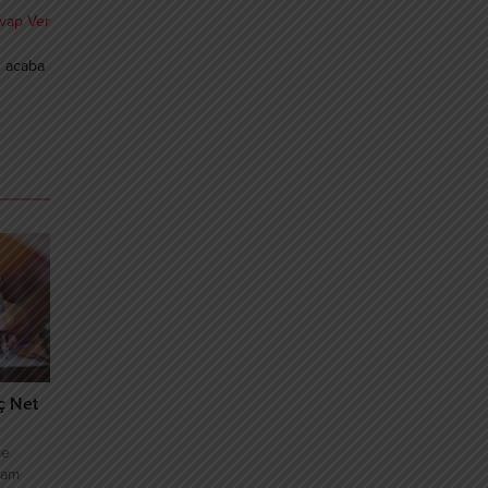
vap Ver
ü acaba
ç Net
me
vam