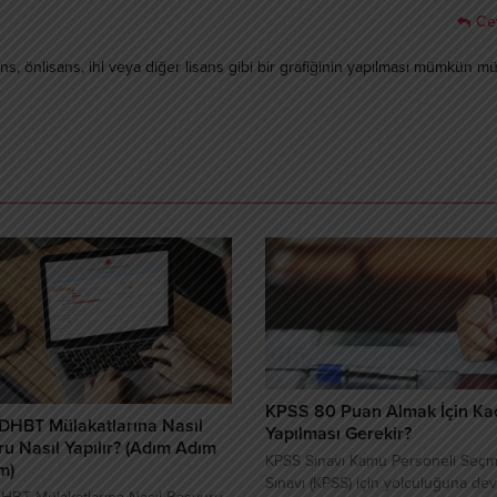
Ce
isans, önlisans, ihl veya diğer lisans gibi bir grafiğinin yapılması mümkün m
KPSS 80 Puan Almak İçin Ka
DHBT Mülakatlarına Nasıl
Yapılması Gerekir?
u Nasıl Yapılır? (Adım Adım
KPSS Sınavı Kamu Personeli Seç
m)
Sınavı (KPSS) için yolculuğuna de