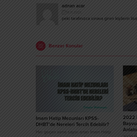
adnan acar
18.11.2021,
peki tarafınızca sınava giren kişilerin l
Benzer Konular
2022 
İmam Hatip Mezunları KPSS-
Başvur
DHBT’de Nereleri Tercih Edebilir?
Anlatı
Her geçen sene sayısı artan İmam Hatip