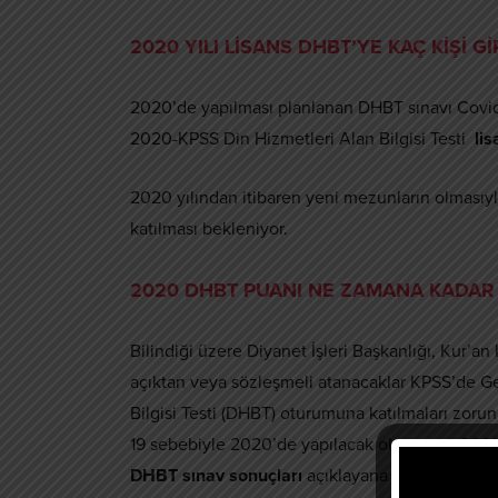
2020 YILI LİSANS DHBT’YE KAÇ KİŞİ Gİ
2020’de yapılması planlanan DHBT sınavı Covid-1
2020-KPSS Din Hizmetleri Alan Bilgisi Testi
lis
2020 yılından itibaren yeni mezunların olmasıyl
katılması bekleniyor.
2020 DHBT PUANI NE ZAMANA KADAR
Bilindiği üzere Diyanet İşleri Başkanlığı, Kur’a
açıktan veya sözleşmeli atanacaklar KPSS’de G
Bilgisi Testi (DHBT) oturumuna katılmaları zorunl
19 sebebiyle 2020’de yapılacak olan sınav 2021
DHBT sınav sonuçları
açıklayana kadar geçerli 