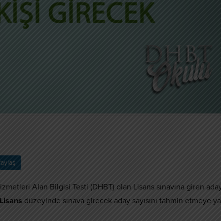
aylaş
Hizmetleri Alan Bilgisi Testi (DHBT) olan Lisans sınavına giren ada
Lisans
düzeyinde sınava girecek aday sayısını tahmin etmeye ya