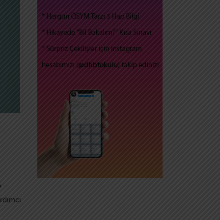
y
rdımcı