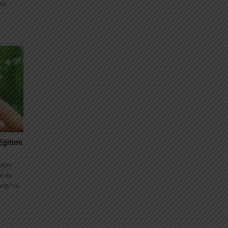
şme
amak
ayılar
yolunda
Almak
an elde
Eğitimi
itim
arda
ilgi ve