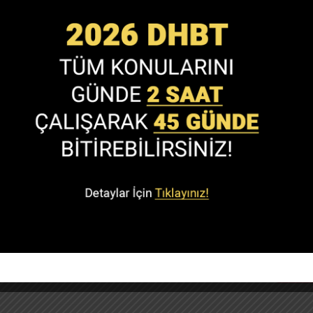
e-posta adresim ve site adresim bu tarayıcıya kaydedilsin.