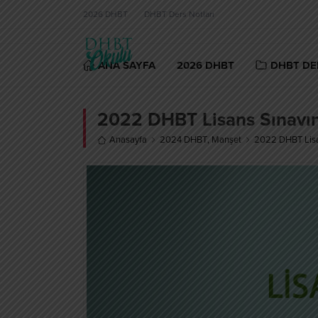
2026 DHBT
DHBT Ders Notları
ANA SAYFA
2026 DHBT
DHBT DE
2022 DHBT Lisans Sınavın
Anasayfa
2024 DHBT
,
Manşet
2022 DHBT Lisan