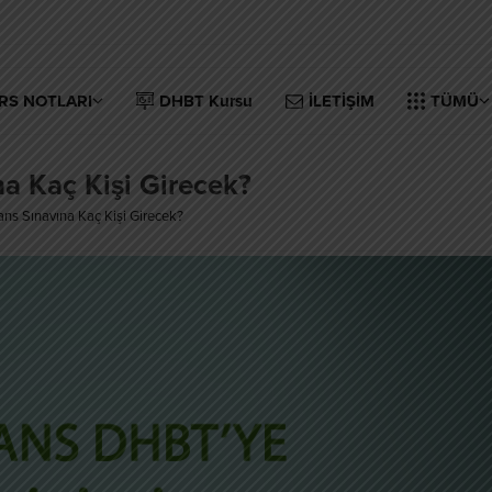
RS NOTLARI
DHBT Kursu
İLETİŞİM
TÜMÜ
a Kaç Kişi Girecek?
s Sınavına Kaç Kişi Girecek?