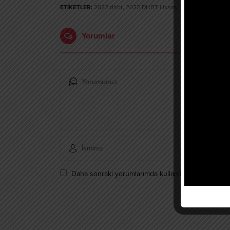
ETİKETLER:
2022 dhbt
,
2022 DHBT Lisans
,
DHBT Lisans
Yorumlar
Daha sonraki yorumlarımda kullanılması için adım, 