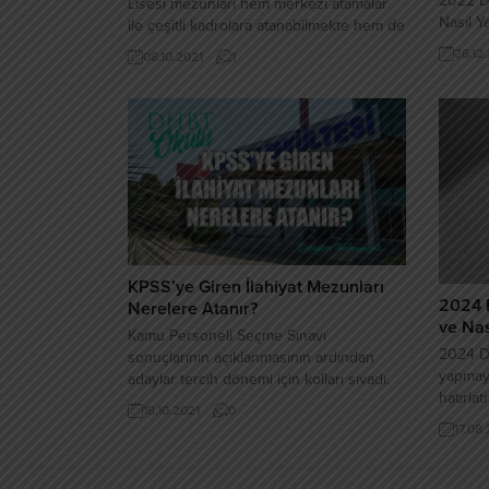
2022 D
Lisesi mezunları hem merkezi atamalar
Nasıl Y
ile çeşitli kadrolara atanabilmekte hem de
Adım Anl
”Din Hizmetleri Alan Bilgisi Testi (DHBT)”
26.12
08.10.2021
1
sınavına katılıp yeterli puanı alarak
Diyanet İşleri Başkanlığının açtığı özel
kadrolara yerleşebilmektedir. Merkezi
Atama Nedir? Merkezi atama dediğimiz
şey şudur: Ortaöğretim KPSS oturumu
yapılır. Adayların puanı...
KPSS’ye Giren İlahiyat Mezunları
2024 
Nerelere Atanır?
ve Nas
Kamu Personeli Seçme Sınavı
2024 D
sonuçlarının açıklanmasının ardından
yapmayı
adaylar tercih dönemi için kolları sıvadı.
hatırla
Üniversitelerin 4 yıllık ve 2 yıllık ilahiyat
18.10.2021
0
2024 P
bölümlerinden mezun olan adaylar, kaç
17.08
gerçekl
puanlara hangi kurumlara
yalnızc
yerleşebileceğini merak ediyor. KPSS’ye
unutmam
giren ilahiyat mezun adayların, tercih