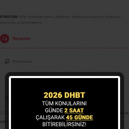
ETİKETLER:
dhbt
,
dhbtdoğruyanlış
,
dhbtpuan
,
dhbtpuanhesaplama
,
dhbtsınav
,
kpsssınav
,
puanhesaplama
Yorumlar
Daha sonraki yorumlarımda kullanılması için adım, e-posta adresim ve
site adresim bu tarayıcıya kaydedilsin.