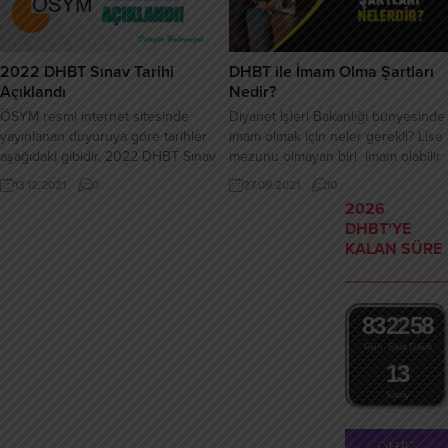
taşımaları gerekmektedir.) DHBT
yükümlüdür. Temel görevi,
puanı iki yıl geçerli
öğrencileri kutsal kitabımız Kuran-ı
olduğundan 2020 DHBT puanı bir
Kerim’i öğretmek olan...
daha ki 2022 DHBT’ye ye...
2022 DHBT Sınav Tarihi
DHBT ile İmam Olma Şartları
Açıklandı
Nedir?
ÖSYM resmi internet sitesinde
Diyanet İşleri Bakanlığı bünyesinde
yayınlanan duyuruya göre tarihler
imam olmak için neler gerekli? Lise
aşağıdaki gibidir. 2022 DHBT Sınav
mezunu olmayan biri imam olabilir
Tarihi Ne Zaman? 2022 DHBT
mi? İmam olmanın şartları neler?
13.12.2021
0
27.09.2021
10
sınavı 27 Kasım 2022 tarihinde
İmam olmak için Müslüman olmak
2026
yapılacaktır. 2022 DHBT Sınavı
gerekli mi? İmam olsa da hangi
DHBT'YE
Başvuruları Ne Zaman? 2022 DHBT
durumlarda Namaz kıldıramaz? Düz
KALAN SÜRE
sınavı başvuruları 07 Ekim – 17
lise mezunları nasıl imam olur?
Ekim 2022 tarihleri arasında
Herkes imam olabilir mi? İmam
ÖSYM’nin internet sitesinden
olmak için KPSS den kaç...
başvuru yapılacaktır. 2022 DHBT
8
3
2
2
5
8
Sınavı Geç Başvuru Ne Zaman?...
Gün
Saat
Dakika
1
2
3
Saniye