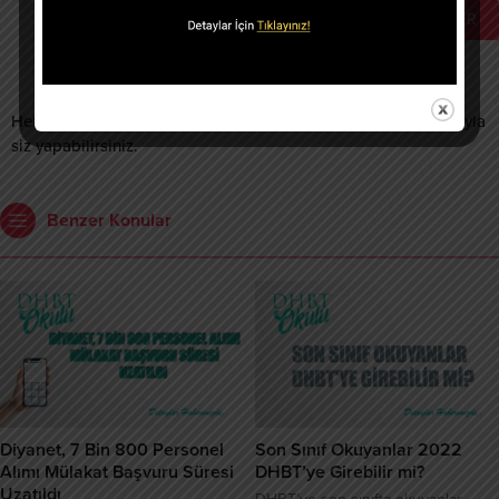
Henüz yorum yapılmamış. İlk yorumu yukarıdaki form aracılığıyla
siz yapabilirsiniz.
Benzer Konular
Diyanet, 7 Bin 800 Personel
Son Sınıf Okuyanlar 2022
Alımı Mülakat Başvuru Süresi
DHBT’ye Girebilir mi?
Uzatıldı