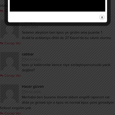
dhbt ye girince puan hesaplanır mı naıl olur yardımcı
olursanız sevirim tşk
Cevap Ver
Hüseyin
11.11.2022,
Selamın aleyküm ben kpss ye girdim ama puanlar 1
Aralık’ta aciklaniyo dhbt de 27 Kasım’da bu sıkıntı olurmu
Cevap Ver
cabbar
05.07.2023,
kpss yi kaldırsınlar bence niye zorlaştırıyorsunuzki yazık
değilmi?
Cevap Ver
Hacer güven
14.02.2024,
Merhaba ben busene lösemi oldum engelli raporum var
dhbt ye girmek için e kpss mi normal kpss yemi girmeliyim
fiziksel engelim yok
Cevap Ver