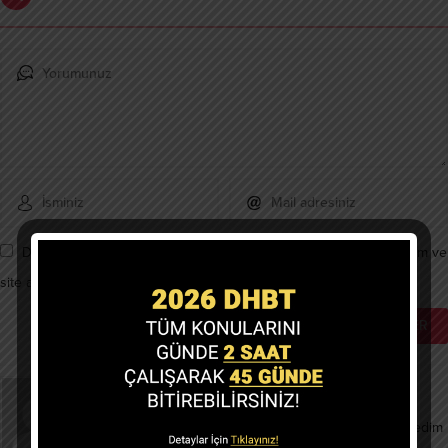
Daha sonraki yorumlarımda kullanılması için adım, e-posta adresim ve
site adresim bu tarayıcıya kaydedilsin.
Ömer
06.11.2022,
Kolay gelsin ben kpss başvuru yaptım sınava yetişemedim