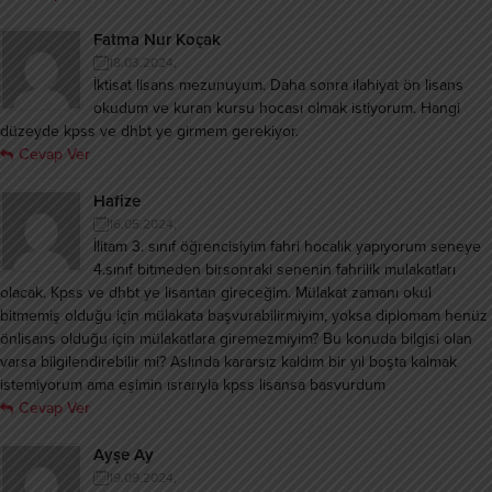
Fatma Nur Koçak
18.03.2024,
İktisat lisans mezunuyum. Daha sonra ilahiyat ön lisans
okudum ve kuran kursu hocası olmak istiyorum. Hangi
düzeyde kpss ve dhbt ye girmem gerekiyor.
Cevap Ver
Hafize
16.05.2024,
İlitam 3. sınıf öğrencisiyim fahri hocalık yapıyorum seneye
4.sınıf bitmeden birsonraki senenin fahrilik mulakatları
olacak. Kpss ve dhbt ye lisantan gireceğim. Mülakat zamanı okul
bitmemiş olduğu için mülakata başvurabilirmiyim, yoksa diplomam henüz
önlisans olduğu için mülakatlara giremezmiyim? Bu konuda bilgisi olan
varsa bilgilendirebilir mi? Aslında kararsız kaldım bir yıl boşta kalmak
istemiyorum ama eşimin ısrarıyla kpss lisansa basvurdum
Cevap Ver
Ayşe Ay
19.09.2024,