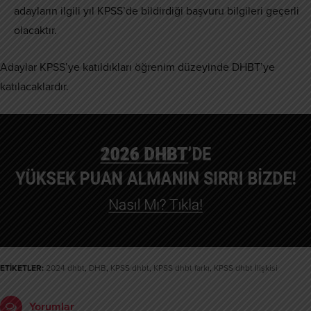
adayların ilgili yıl KPSS’de bildirdiği başvuru bilgileri geçerli
olacaktır.
Adaylar KPSS’ye katıldıkları öğrenim düzeyinde DHBT’ye
katılacaklardır.
ETİKETLER:
2024 dhbt
,
DHB
,
KPSS dhbt
,
KPSS dhbt farkı
,
KPSS dhbt İlişkisi
Yorumlar