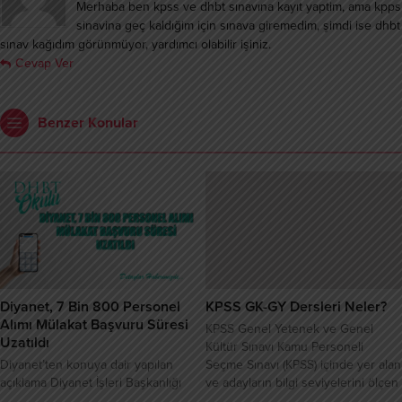
Merhaba ben kpss ve dhbt sınavına kayıt yaptim, ama kpps
sinavina geç kaldığim için sınava giremedim, şimdi ise dhbt
sınav kağıdım görünmüyor, yardımcı olabilir işiniz.
Cevap Ver
Benzer Konular
Diyanet, 7 Bin 800 Personel
KPSS GK-GY Dersleri Neler?
Alımı Mülakat Başvuru Süresi
KPSS Genel Yetenek ve Genel
Uzatıldı
Kültür Sınavı Kamu Personeli
Diyanet’ten konuya dair yapılan
Seçme Sınavı (KPSS) içinde yer alan
açıklama Diyanet İşleri Başkanlığı
ve adayların bilgi seviyelerini ölçen
7800 personel almak için 20
Genel Yetenek ve Genel Kültür