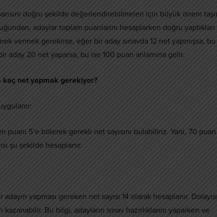
rısını doğru şekilde değerlendirebilmeleri için büyük önem taşır
ğundan, adaylar toplam puanlarını hesaplarken doğru yaptıkları
. Örnek vermek gerekirse, eğer bir aday sınavda 12 net yapmışsa, bu
r aday 20 net yaparsa, bu ise 100 puan anlamına gelir.
a kaç net yapmak gerekiyor?
uygulanır:
puanı 5’e bölerek gerekli net sayısını bulabiliriz. Yani, 70 puan
sı şu şekilde hesaplanır:
 adayın yapması gereken net sayısı 14 olarak hesaplanır. Dolayısı
kazanabilir. Bu bilgi, adayların sınav hazırlıklarını yaparken ve