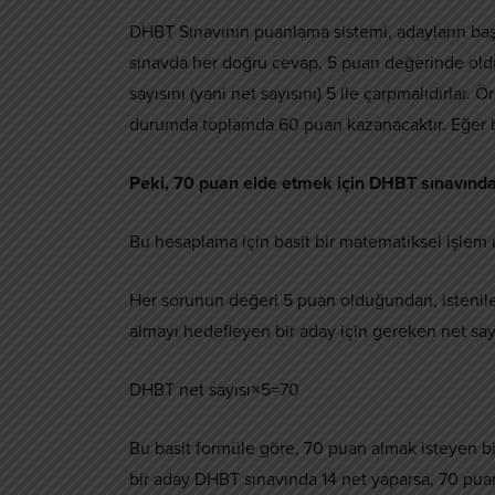
DHBT Sınavının puanlama sistemi, adayların başa
sınavda her doğru cevap, 5 puan değerinde oldu
sayısını (yani net sayısını) 5 ile çarpmalıdırlar
durumda toplamda 60 puan kazanacaktır. Eğer bi
Peki, 70 puan elde etmek için DHBT sınavınd
Bu hesaplama için basit bir matematiksel işlem 
Her sorunun değeri 5 puan olduğundan, istenilen 
almayı hedefleyen bir aday için gereken net sayı
DHBT net sayısı×5=70
Bu basit formüle göre, 70 puan almak isteyen bir
bir aday DHBT sınavında 14 net yaparsa, 70 puan 