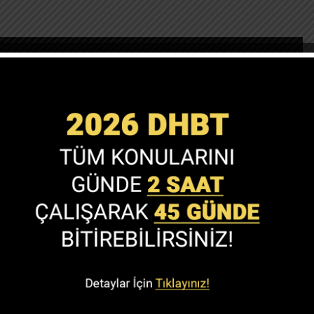
2024 DHBT'den 70 puan almak için kaç net gerekir?
,
DHBT Sınavı