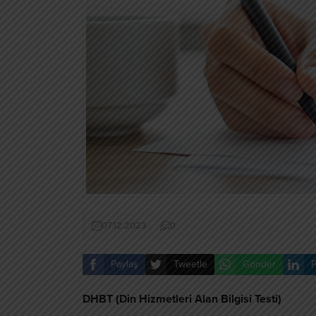
07.12.2023
0
Paylaş
Tweetle
Gönder
P
DHBT (Din Hizmetleri Alan Bilgisi Testi)