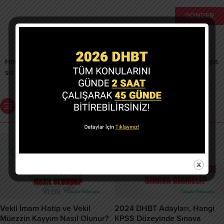
Henüz yorum yapılmamış. İlk yorumu yukarıdaki form aracılığıyla
siz yapabilirsiniz.
Benzer Konular
Vekil İmam Hatip ve Vekil
2024 DHBT Adayları, Hangi
Müezzin Kayyım Nasıl Olunur?
KPSS Düzeyinde Sınava