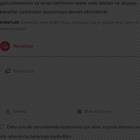
güncellemeleri ve sınav tarihlerini resmi web siteleri ve duyuru
kanalları üzerinden duyurmaya devam etmektedir.
ETİKETLER:
2024 dhbt
,
dhbt
,
DHBT Puanı
,
dhbt puanı kaç yıl geçerli
,
dhbt puanı ne
kadar geçerlidir
Yorumlar
Daha sonraki yorumlarımda kullanılması için adım, e-posta adresim ve
site adresim bu tarayıcıya kaydedilsin.