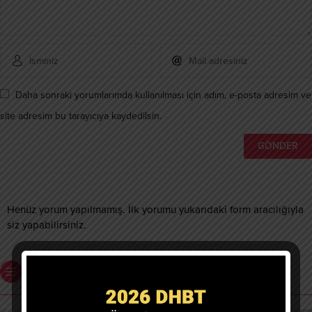
Daha sonraki yorumlarımda kullanılması için adım, e-posta adresim ve
site adresim bu tarayıcıya kaydedilsin.
Henüz yorum yapılmamış. İlk yorumu yukarıdaki form aracılığıyla
siz yapabilirsiniz.
Benzer Konular