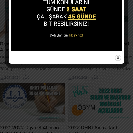
Diyanet, 7 Bin 800 Personel
Diyanet, 2021 DHBT Mülakat
Alımında Son Gün!
Konuları Nedir?
Diyanet’ten konuya dair yapılan
Diyanet DHBT Sözlü Sınav mülakat
açıklama Diyanet İşleri Başkanlığı
konuları A) Kuran Kursu öğreticisi
7800 personel almak için 20
ve İmam-hatip için mülakat konuları
Ekim’de ilana çıkmıştı. Diyanet,
; a) Kur’an-ı Kerim (70 puan), b) Dini
26.11.2021
0
24.10.2021
0
personel alımı için başvuruları 26
bilgiler (İtikat, ibadet, siyer ve ahlak
Kasım’a kadar uzattı. 2021 Yılı 4/B
konuları) (20 puan), c) Hitabet (10
Sözleşmeli Personel (KKÖ, İ-H, M,K)
puan). B) Müezzin-Kayyım için
Alımı Sınavına başvuru süresi
mülakat konuları; a) Kur’an-ı Kerim
26.11.2021 tarihi saat 16:30’a kadar
(70 puan), b) Dini bilgiler (itikat,...
uzatılmıştır. İlgililere duyurulur.
2021-2022 Diyanet Alımları-
2022 DHBT Sınav Tarihi