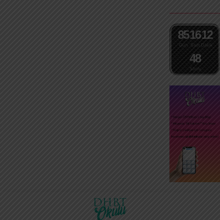
paylaşımı yapıyoruz. KISACA
KAZANIMLARINIZ Hergün ÖSYM
tarzı 1 hap bilgi Hergün ÖSYM tarzı
çoktan seçmeli 1 soru...
8
5
1
6
1
2
Gün
Saat
Dakika
4
7
8
Saniye