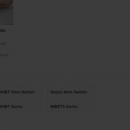
a DHBT
eri...
dar
Maaş
n
lendi
esi
ümlerden
r
eçerli
arının
ası
DHBT Ders Notları
Geçici Alım İlanları
DHBT Kursu
MBSTS Kursu