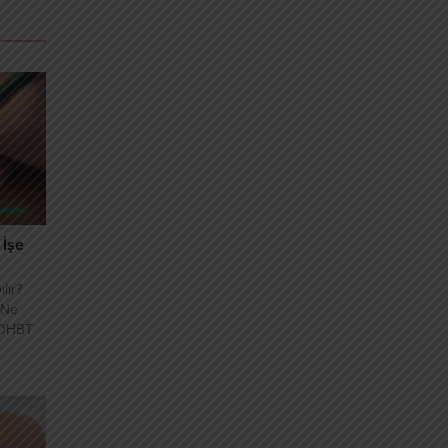
İşe
lır?
 Ne
… DHBT
rın
nlar