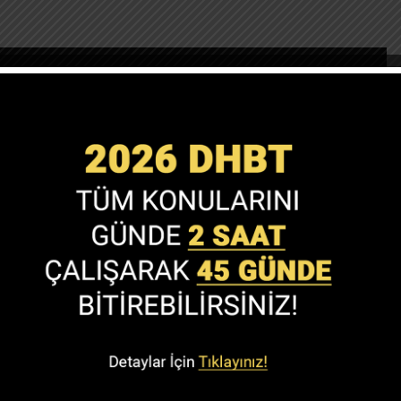
2024 DHBT'den 70 puan almak için kaç net gerekir?
,
DHBT Sınavı