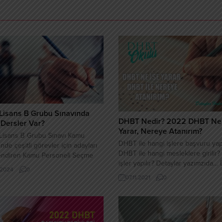
Lisans B Grubu Sınavında
DHBT Nedir? 2022 DHBT Ne 
Dersler Var?
Yarar, Nereye Atanırım?
isans B Grubu Sınavı Kamu
DHBT ile hangi işlere başvuru yapı
nde çeşitli görevler için adayları
DHBT ile hangi mesleklere girilir?
endiren Kamu Personeli Seçme
işler yapılır? Detaylar yazımzıda
(KPSS) Lisans B Grubu için,
.2024
0
Nedir? DHBT sınavı Diyanet İşleri
 sorumlu olunan derslerin listesi
07.11.2021
0
Başkanlığında görev almak insanla
ndı. Bu liste, adayların kamu
girmiş olduğu bir sınavdır. Diyanet
ndeki kariyer yollarında önemli bir
işlerinde görev almak isteyen insa
terici olarak kabul ediliyor. KPSS
KPSS genel kültür, genel yetenek
B Grubu Sınavında Hangi Dersler