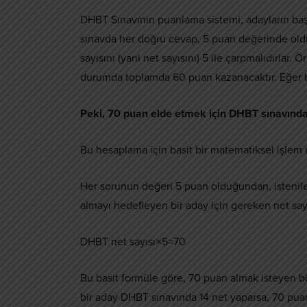
DHBT Sınavının puanlama sistemi, adayların başa
sınavda her doğru cevap, 5 puan değerinde oldu
sayısını (yani net sayısını) 5 ile çarpmalıdırlar
durumda toplamda 60 puan kazanacaktır. Eğer bi
Peki, 70 puan elde etmek için DHBT sınavınd
Bu hesaplama için basit bir matematiksel işlem 
Her sorunun değeri 5 puan olduğundan, istenilen 
almayı hedefleyen bir aday için gereken net sayı
DHBT net sayısı×5=70
Bu basit formüle göre, 70 puan almak isteyen bir
bir aday DHBT sınavında 14 net yaparsa, 70 puan 