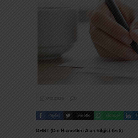
07.12.2023
0
Paylaş
Tweetle
Gönder
P
DHBT (Din Hizmetleri Alan Bilgisi Testi)