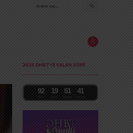
2026 DHBT'YE KALAN SÜRE
9
2
1
9
5
1
4
0
Gün
Saat
Dakika
Saniye