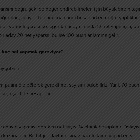
rısını doğru şekilde değerlendirebilmeleri için büyük önem taşır
ğundan, adaylar toplam puanlarını hesaplarken doğru yaptıkları
. Örnek vermek gerekirse, eğer bir aday sınavda 12 net yapmışsa, bu
r aday 20 net yaparsa, bu ise 100 puan anlamına gelir.
a kaç net yapmak gerekiyor?
uygulanır:
puanı 5’e bölerek gerekli net sayısını bulabiliriz. Yani, 70 puan
sı şu şekilde hesaplanır:
 adayın yapması gereken net sayısı 14 olarak hesaplanır. Dolayısı
kazanabilir. Bu bilgi, adayların sınav hazırlıklarını yaparken ve