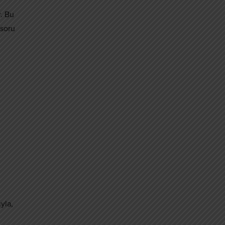
. Bu
 soru
yla,