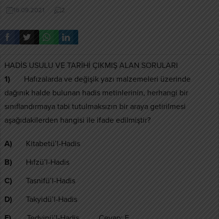
16.09.2021
2
HADİS USULU VE TARİHİ ÇIKMIŞ ALAN SORULARI
1)
Hafızalarda ve değişik yazı malzemeleri üzerinde
dağınık halde bulunan hadis metinlerinin, herhangi bir
sınıflandırmaya tabi tutulmaksızın bir araya getirilmesi
aşağıdakilerden hangisi ile ifade edilmiştir?
A)
Kitabetü’l-Hadis
B)
Hıfzü’l-Hadis
C)
Tasnifü’l-Hadis
D)
Takyidü’l-Hadis
E)
Tedvinü’l-Hadis Cevap: E