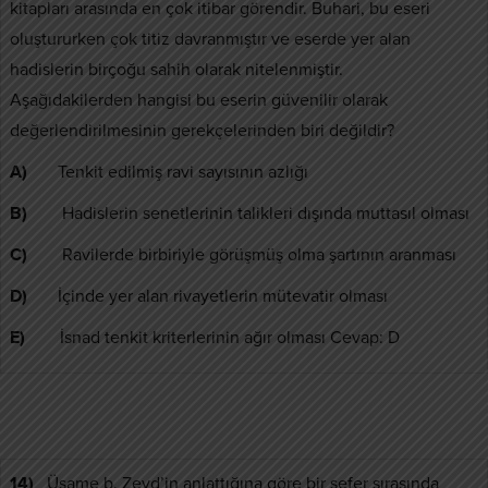
kitapları arasında en çok itibar görendir. Buhari, bu eseri
oluştururken çok titiz davranmıştır ve eserde yer alan
hadislerin birçoğu sahih olarak nitelenmiştir.
Aşağıdakilerden hangisi bu eserin güvenilir olarak
değerlendirilmesinin gerekçelerinden biri değildir?
A)
Tenkit edilmiş ravi sayısının azlığı
B)
Hadislerin senetlerinin talikleri dışında muttasıl olması
C)
Ravilerde birbiriyle görüşmüş olma şartının aranması
D)
İçinde yer alan rivayetlerin mütevatir olması
E)
İsnad tenkit kriterlerinin ağır olması Cevap: D
14)
Üsame b. Zeyd’in anlattığına göre bir sefer sırasında