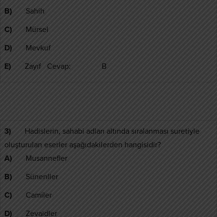
B)
Sahih
C)
Mürsel
D)
Mevkuf
E)
Zayıf Cevap: B
3)
Hadislerin, sahabi adları altında sıralanması suretiyle
oluşturulan eserler aşağıdakilerden hangisidir?
A)
Musannefler
B)
Sünenller
C)
Camiler
D)
Zevaidler