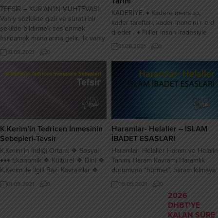
Tarihi
TEFSİR – KUR’AN’IN MUHTEVASI
KADERİYE: ♦ Kadere mensup,
Vahiy sözlükte gizli ve süratli bir
kader taraftarı, kader inancını r e d
şekilde bildirmek seslenmek,
d eder . ♦ Fiiller insan iradesiyle
fısıldamak manalarına gelir. İlk vahiy
gerçekleşir. ♦ Emevilerin tepkisini
31.08.2021
0
sadık rüya şeklinde nazil olmuştur
çekmiştir. ♦♦♦ Kurucuları: ♦ Ma’bed
18.09.2021
0
Çıngırak sesine benzer sesle gelen
el-Cüheni ♦ Gaylan ed-Dımeşki ♦
vahiy, vahyin en ağır şeklidir
Katade ♦♦♦ Amr bin Ubeyd ♦
Cebrail bir çok kez sahabeden
Kaderiye Cebriye’ye tepki olarak
Dıhye el-Kelbi suretine girerek
doğmuştur. ♦♦♦ Kaderiye’nin
vahiy getirmiştir Vayhin yazıldığı
Görüşleri: ♦ Allah’ın zatından ayrı...
malzemeler: • İşlenmiş ince...
K.Kerim’in Tedricen İnmesinin
Haramlar- Helaller – İSLAM
Sebepleri-Tevsir
İBADET ESASLARI
K.Kerim’in İndiği Ortam: ❖ Sosyal
Haramlar- Helaller Haram ve Helalin
♦♦♦ Ekonomik ❖ Kültürel ❖ Dini ❖
Tanımı Haram Kavramı Haramlık
K.Kerim ile İlgili Bazı Kavramlar ❖
durumuna “hürmet”, haram kılmaya
İnzal: Levh-i Mahfuz – Beytü’l-İzze
“tahrîm”, haram kılman fiile veya
01.09.2021
0
05.09.2021
0
– kitap olarak ❖ Tenzil: Parça parça
nesneye de “haram” adı verilir.
2026
iniş – tedricen ❖ Metluv Vahiy:
Muharram, hazr, mahzûr, memnû,
DHBT'YE
Yazılıp, okunan vahiy ❖ Gayrı
menhiyyun anh terimleri de, haram
KALAN SÜRE