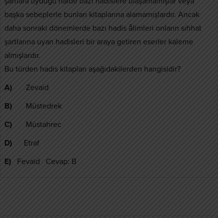
şartlara uyduğu halde bazı hadislere ulaşamamışlar veya
başka sebeplerle bunları kitaplarına alamamışlardır. Ancak
daha sonraki dönemlerde bazı hadis âlimleri onların sıhhat
şartlarına uyan hadisleri bir araya getiren eserler kaleme
almışlardır.
Bu türden hadis kitapları aşağıdakilerden hangisidir?
A)
Zevaid
B)
Müstedrek
C)
Müstahrec
D)
Etraf
E)
Fevaid Cevap: B