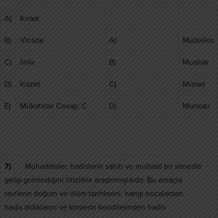
A)
Kıraat
B)
Vicade
A)
Müdelles
C)
İmla
B)
Muallak
D)
İcazet
C)
Mürsel
E)
Mükatebe Cevap: C
D)
Munkatı
7)
Muhaddisler, hadislerin sahih ve muttasıl bir senedle
gelip gelmediğini titizlikle araştırmışlardır. Bu amaçla
ravilerin doğum ve ölüm tarihlerini, hangi hocalardan
hadis aldıklarını ve kimlerin kendilerinden hadis