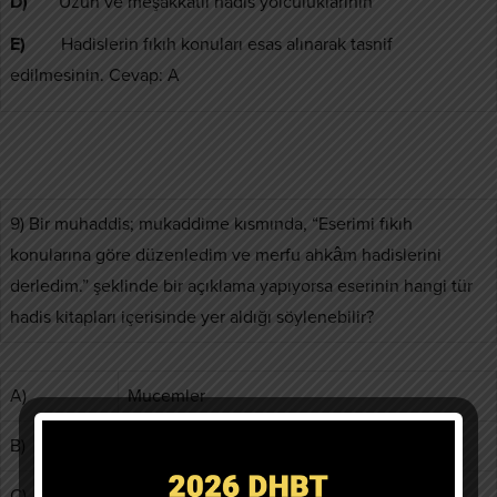
D)
Uzun ve meşakkatli hadis yolculuklarının
E)
Hadislerin fıkıh konuları esas alınarak tasnif
edilmesinin. Cevap: A
9) Bir muhaddis; mukaddime kısmında, “Eserimi fıkıh
konularına göre düzenledim ve merfu ahkâm hadislerini
derledim.” şeklinde bir açıklama yapıyorsa eserinin hangi tür
hadis kitapları içerisinde yer aldığı söylenebilir?
A)
Mucemler
B)
Camiler
C)
Musannafler