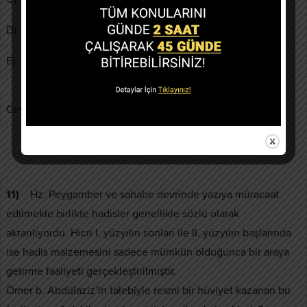
D)
Sünenler
E)
Müsnedler
Cevap:D
11)
Hz. Peygamber ve sahabe devrinde yazıya müracaat
edilmekle birlikte hadisler genellikle sözlü olarak
aktarılıyordu. Hicri I. yüzyılın sonları ile II. yüzyılın başlarında
ise hadis malzemesini sadece mümkün olduğunca bir araya
getirme faaliyeti gerçekleştirilmiştir.
Ömer b. Abdülaziz’in talebiyle resmi bir hüviyet kazanan bu