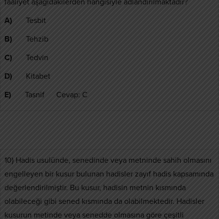
faaliyet aşağıdakilerden hangisiyle adlandırılmaktadır?
A)
Tesbit
B)
Tehzib
C)
Tedvin
D)
Kitabet
E)
Tasnif Cevap: C
10) Hadis usulünde, senedinde veya metninde sahih olmasını
engelleyen bir kusur bulunan hadisler zayıf hadis kapsamında
değerlendirilmiştir. Bu kusur, hadisin metnin kısmında
olabileceği gibi sened kısmında da olabilmektedir. Hadisler
kusurun metinde veya senedde olmasına göre çeşitli