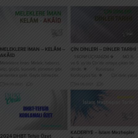
MELEKLERE İMAN – KELÂM –
ÇİN DİNLERİ – DİNLER TARİHİ
AKÂİD
1.KONFÜÇYANİZM ❖ MÖ 5.
Meleklere İman: Melek; haberci,
ve 6. yy’da Çin’de ortaya çıkan bir
elçi, güçlü, kuvvetli, yöneten gibi
dindir. ❖ Kurucusu
anlamlara gelir. Gaybı bilmezler.
Konfüçyüs’tür. ❖ Çin’deki yasal
Mahiyeti bilinmeyen kanatları vardır.
dinlerden değildir. ❖ Fakat
04.09.2021
0
04.09.2021
0
Meleklerin Görevleri Cebrâil (as):
Çin’de yaygındır. ❖ Geleneksel
İbranice Gabriel, Cebr, Allah’ın kulu,
Çin Şinizmi’nin kurumsallaşmasıdır.
Allah’ın gücü Kitab-ı Mukaddes’te
❖ Konfüçyüs’ün Görüşleri:
ismi geçer. Dinimizde Ruhu’l-Kuds,
❖ Daha çok akla hitap
Ruhu’l-Emin, Cibril, Ruh ve Rasül
metodunu kullanmıştır. ❖
gibi isimleri vardır. Ünvanları:
Metafiziği reddeder. Ahlak temelli
Ruhullah, Hâdimullah, Namusu
bir dindir. ❖ Ülkedeki krallarla...
Ekber, Ruhu’l-Azam, Faal Akıl...
KADERİYE – İslam Mezhepler
2024 DHBT Tefsir Özet