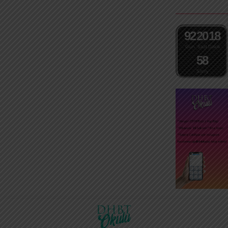
Metluv Vahiy: Yazılıp, okunmayan
terimi yerine kullanılabilir. Özündeki
vahiy ❖ Fetretü’l Vahiy: Vahyin...
(aslındaki) veya vasfındaki bir
kötülükten dolayı, kesin bir delille
ve açık/bağlayıcı bir ifadeyle
9
2
2
0
1
8
yapılmaması...
Gün
Saat
Dakika
5
7
Saniye