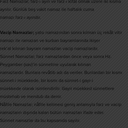
Farz Namazlar; farz-ı ayın ve farz-ı kifâî olmak üzere iki kısma
ayrılır. Günlük beş vakit namaz ile haftalık cuma
namazı farz-ı ayındır.
Vacip Namazlar;
yatsı namazından sonra kılman üç rekât vitir
namazı ile ramazan ve kurban bayramlarında ikişer
rek‘at kılınan bayram namazları vacip namazlardır.
Sünnet Namazlar; farz namazlardan önce veya sonra Hz.
Peygamber (sav)’in sünnetine uyularak kılınan
namazlardır. Bunlara revâtib adı da veriler. Bunlardan bir kısmı
sünnet-i müekkede, bir kısmı da sünnet-i gayr-i
müekkede olarak isimlendirilir. Gayri müekked sünnetlere
müstehab ve mendub da denir.
Nâfile Namazlar; nâfile kelimesi geniş anlamıyla farz ve vacip
namazların dışında kalan bütün namazları ifade eder.
Sünnet namazlar da bu kapsamda sayılır.