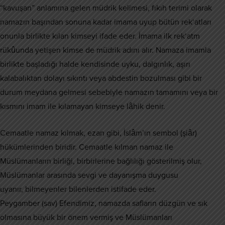
“kavuşan” anlamına gelen müdrik kelimesi, fıkıh terimi olarak
namazın başından sonuna kadar imama uyup bütün rek‘atları
onunla birlikte kılan kimseyi ifade eder. İmama ilk rek‘atm
rükûunda yetişen kimse de müdrik adını alır. Namaza imamla
birlikte başladığı halde kendisinde uyku, dalgınlık, aşırı
kalabalıktan dolayı sıkıntı veya abdestin bozulması gibi bir
durum meydana gelmesi sebebiyle namazın tamamını veya bir
kısmını imam ile kılamayan kimseye lâhik denir.
Cemaatle namaz kılmak, ezan gibi, İslâm’ın sembol (şiâr)
hükümlerinden biridir. Cemaatle kılman namaz ile
Müslümanların birliği, birbirlerine bağlılığı gösterilmiş olur,
Müslümanlar arasında sevgi ve dayanışma duygusu
uyanır, bilmeyenler bilenlerden istifade eder.
Peygamber (sav) Efendimiz, namazda safların düzgün ve sık
olmasına büyük bir önem vermiş ve Müslümanları