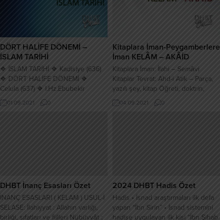
için kullanılır. • Heterodoksi :
onunla birlikte katılmıştır. Rukiyye,
çoğunluğun ve siyasal gücün
Bedir seferi sırasında hastalanıp
doğru saydığı resmi...
vefat edince, Hz. Osman, bir yıl
sonra Hz. Muhammet’in diğer kızı...
DÖRT HALİFE DÖNEMİ –
Kitaplara İman-Peygamberlere
İSLAM TARİHİ
İman KELÂM – AKÂİD
❖ İSLAM TARİHİ ❖ Kadisiye (636)
Kitaplara İman: İlahi – Semâvi
❖ DÖRT HALİFE DÖNEMİ ❖
Kitaplar Tevrat: Ahd-i Atik – Parça,
Celula (637) ❖ l.Hz.Ebubekir
yazılı şey, kitap Öğreti, doktrin,
Dönemi (632 – 634) ❖ Nihavent
kılavuz, teori, hüküm, kanun, din
01.09.2021
0
04.09.2021
0
(642 – Fethu’l-Futuh) savaşlarıyla ❖
Zebur: Yazı, akıl, düşünce, Mezâmir
❖ Teymoğulları Abdülkabe – Atik –
/ Mezmurlar, manzum kitap
Sıddık İran fethedildi. ❖ Eşnak
Bağımsız kitap yoktur. Tevrat’ın
görevi – İlmi Ensab – Eyyam-ı Arap
içindedir. İncil: Ahd-i Cedid, müjde,
– ❖ Komutanları: Hac Emirliği ❖...
iyi haber Suhuf: Hz.Adem
Hz.İbrahim Hzİdris HzŞit
Peygamberlere İman: Rasül –...
DHBT İnanç Esasları Özet
2024 DHBT Hadis Özet
İNANÇ ESASLARI ( KELAM ) USUL-İ
Hadis • İsnad araştırmaları ilk defa
SELASE: İlahiyyat : Allahın varlığı,
yapan “İbn Sirin” • İsnad sistemini
birliği, sıfatları ve fiilleri Nübüvvât :
hadise uygulayan ilk kişi “İbn Şihab