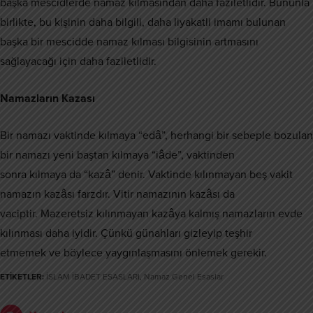
başka mescidlerde namaz kılmasından daha faziletlidir. Bununla
birlikte, bu kişinin daha bilgili, daha liyakatli imamı bulunan
başka bir mescidde namaz kılması bilgisinin artmasını
sağlayacağı için daha faziletlidir.
Namazların Kazası
Bir namazı vaktinde kılmaya “edâ”, herhangi bir sebeple bozulan
bir namazı yeni baştan kılmaya “iâde”, vaktinden
sonra kılmaya da “kazâ” denir. Vaktinde kılınmayan beş vakit
namazın kazâsı farzdır. Vitir namazının kazâsı da
vaciptir. Mazeretsiz kılınmayan kazâya kalmış namazların evde
kılınması daha iyidir. Çünkü günahları gizleyip teşhir
etmemek ve böylece yaygınlaşmasını önlemek gerekir.
ETİKETLER:
İSLAM İBADET ESASLARI
,
Namaz Genel Esaslar