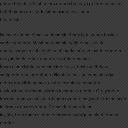
günde beş defa Allah’ın huzurunda bir araya getiren namazın
belirli bir düzen içinde kılınmasının esaslarını
bildirmiştir.
Namazda imam olmak ve imamlık etmek için aranan başlıca
şartlar şunlardır: Müslüman olmak, bâliğ olmak, akıllı
olmak, namazın câiz olabileceği kadar sûre ve ayeti ezberden
okuyabilmek, erkek olmak ve özürlü olmamak.
İmam olan kişinin, cemaat içinde yaşlı, hasta ve ihtiyaç
sahiplerinin bulunduğunu dikkate alması ve cemaate ağır
gelecek şekilde namazı uzatıp insanları cemaatten
uzaklaştıracak davranışlardan kaçınması gerekir. Öte yandan
imamın, namazı usûl ve âdâbma uygun olmayan bir tarzda acele
kıldırması da mekruhtur. Cemaatle namaz kılan
kişinin, hem namaza hem de imama uyduğuna niyet etmesi
gerekir.