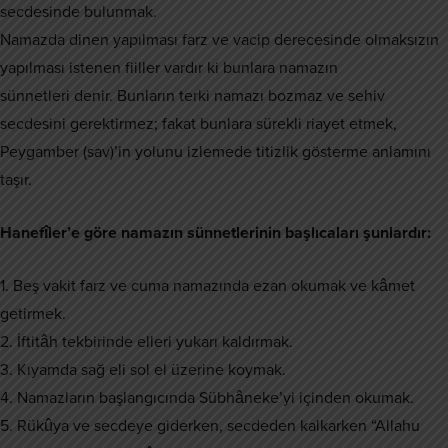
secdesinde bulunmak.
Namazda dinen yapılması farz ve vacip derecesinde olmaksızın
yapılması istenen fiiller vardır ki bunlara namazın
sünnetleri denir. Bunların terki namazı bozmaz ve sehiv
secdesini gerektirmez; fakat bunlara sürekli riayet etmek,
Peygamber (sav)’in yolunu izlemede titizlik gösterme anlamını
taşır.
Hanefîler’e göre namazın sünnetlerinin başlıcaları şunlardır:
1. Beş vakit farz ve cuma namazında ezan okumak ve kâmet
getirmek.
2. İftitâh tekbirinde elleri yukarı kaldırmak.
3. Kıyamda sağ eli sol el üzerine koymak.
4. Namazların başlangıcında Sübhâneke’yi içinden okumak.
5. Rükûya ve secdeye giderken, secdeden kalkarken “Allahu