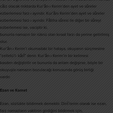
câiz olacak miktarda Kur’ân-ı Kerim’den ayet ve sûreler
ezberlemesi farz-ı ayındır. Kur’ânı Kerim’den ayet ve sûreler
ezberlemesi farz-ı ayındır. Fâtiha sûresi ile diğer bir sûreyi
ezberlemesi ise, vaciptir ki,
bununla namazın bir rüknü olan kıraat farzı da yerine getirilmiş
olur.
Kur’ân-ı Kerim’i okumadaki bir hataya, okuyanın sürçmesine
“zelletü’l- kârî” denir. Kur’ân-ı Kerim’in bir kelimesi
kasden değiştirilir ve bununla da anlam değişirse, böyle bir
okuyuşla namazın bozulacağı konusunda görüş birliği
vardır.
Ezan ve Kamet
Ezan, sözlükte bildirmek demektir. Dinî terim olarak ise ezan,
farz namazların vaktinin girdiğini bildirmek için,