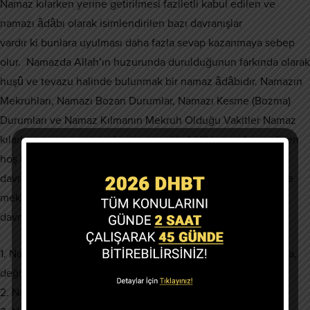
Namaz kılarken yerine getirilmesi faziletli kabul edilen ve
namazı âdâbı olarak isimlendirilen bazı davranışlar
vardır ki bunlara uyulması daha fazla sevap kazanmaya sebep
olur. Namazda Allah’ın huzurunda durulduğunun farkında olarak
huşû ve tevazu halinde bulunmak bir namaz âdâbıdır. Namazın
Mekruhları, Namazı Bozan Durumlar, Namazı Kesme (Bozma)
Durumları ve Namaz Kılmanın Mekruh Olduğu Vakitler Namaz
kılarken, namazı geçersiz yapmamakla birlikte yapılması dinen
hoş karşılanmayan ve namazın faziletini azaltan söz, fiil ve
davranışlara “namazın mekruhları” adı verilir. Hanefîler’e göre
mekruh olarak nitelendirilip namazın faziletini azaltan
davranışların bazıları şunlardır:
1. Namaz kılarken bir özür bulunmaksızın yere, direğe, duvara,
değneğe dayanmak;
2. Namazda bir özür bulunmaksızın birkaç adım yürümek.