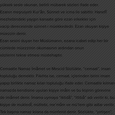
yüksek sesle okunan, belirli mübarek sözleri ifade eder.
Ezanın meşruiyeti Kur’ân, Sünnet ve icma ile sabittir. Hanefî
mezhebindeki yaygın kanaate göre ezan erkekler için
vacip derecesinde sünnet-i müekkededir. Ezan okuyan kişiye
müezzin denir.
Ezan sesini duyan her Müslümanın, ezana icabet edip her bir
cümlede müezzinin okumasının ardından onun
sözlerini tekrar etmesi müstehaptır.
Cemaatle Namaz İmâmet ve Mescid Sözlükte, “cemaat”, insan
topluluğu demektir. Fıkıhta ise, cemaat, içlerinden birini imam
yapıp birlikte namaz kılan topluluğu ifade eder. Cemaatle kılman
namazda kendisine uyulan kişiye imâm ve bu kişinin görevine
de imâmet denir. İmama uymaya “iktidâ”, “ittibâ” adı verilir ki, bu
kişiye de muktedî, müttebi, me’mûm ve mü’tem gibi adlar verilir.
Tek başına namaz kılana da münferid denir. Sözlükte, “yetişen”,