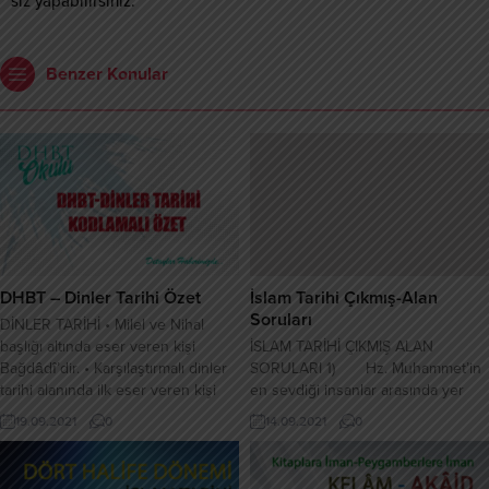
siz yapabilirsiniz.
Benzer Konular
DHBT – Dinler Tarihi Özet
İslam Tarihi Çıkmış-Alan
Soruları
DİNLER TARİHİ • Milel ve Nihal
başlığı altında eser veren kişi
İSLAM TARİHİ ÇIKMIŞ ALAN
Bağdâdî’dir. • Karşılaştırmalı dinler
SORULARI 1) Hz. Muhammet’in
tarihi alanında ilk eser veren kişi
en sevdiği insanlar arasında yer
Şehristânî’dir. • Dinler tarihi
alan Hz. Osman, Onun iki kızıyla
19.09.2021
0
14.09.2021
0
hakkında ilk Türkçe eser Şemsettin
evlenme ayrıcalığını yaşamıştır. İlk
Sâmi’ninEsâtir adlı eseridir. •
eşi Rukiyye ile hicretten önce
Ortodoksî: egemen yaygın anlayış
evlenmiş, Habeşistan hicretine