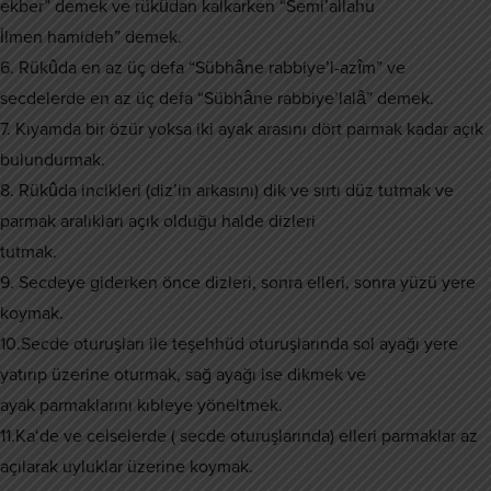
ekber” demek ve rükûdan kalkarken “Semi’allahu
İlmen hamideh” demek.
6. Rükûda en az üç defa “Sübhâne rabbiye’l-azîm” ve
secdelerde en az üç defa “Sübhâne rabbiye’lalâ” demek.
7. Kıyamda bir özür yoksa iki ayak arasını dört parmak kadar açık
bulundurmak.
8. Rükûda incikleri (diz’in arkasını) dik ve sırtı düz tutmak ve
parmak aralıkları açık olduğu halde dizleri
tutmak.
9. Secdeye giderken önce dizleri, sonra elleri, sonra yüzü yere
koymak.
10.Secde oturuşları ile teşehhüd oturuşlarında sol ayağı yere
yatırıp üzerine oturmak, sağ ayağı ise dikmek ve
ayak parmaklarını kıbleye yöneltmek.
11.Ka‘de ve celselerde ( secde oturuşlarında) elleri parmaklar az
açılarak uyluklar üzerine koymak.