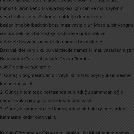
namaz kılanın kendisi veya başkası için can ve mal kaybının
veya tehlikesinin söz konusu olduğu durumlarda
başlanılmış bir ibadetin bozulması vacip olur. Mesela, bir yangını
söndürmek, acil bir hastayı hastaneye götürmek ve
yırtıcı bir hayvanı savmak için namazı bozmak gibi.
Bazı vakitler vardır ki, bu vakitlerde namaz kılmak yasaklanmıştır.
Bu vakitlere “mekruh vakitler” veya “kerahet
vakti” denir ve şunlardır:
1. Güneşin doğmasından bir veya iki mızrak boyu yükselmesine
kadar olan vakit.
2. Güneşin tam tepe noktasında bulunduğu zamandan öğle
namazı vakti girdiği zamana kadar olan vakit.
3. Güneşin sararıp gözleri kamaştırmaz bir hale gelmesinden
batmasına kadar olan vakit.
Kur’ân Öğrenme ve Okuyanın Hataları Her Müslümanın namazı