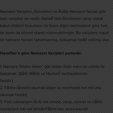
Namazın Vacipleri, Sünnetleri ve Âdâbı Namazın farzları gibi
bazı vacipleri de vardır. Hanefî fıkıh âlimlerinin vacip olarak
kabul ettikleri hususların bir kısmı diğer mezheplere göre farz,
bir kısmı da sünnet olarak nitelendirilmiştir. Bu vaciplere riayet
ile namazın farzları tamamlanmış, noksanları telâfi edilmiş olur.
Hanefiler’e göre Namazın Vacipleri şunlardır;
1. Namaza “Allahu ekber” gibi tekbir ifade eden bir cümle ile
başlamak. (Şâfiî, Mâliki ve Hanbelî mezheplerinde
farzdır.)
2. Fâtiha sûresini okumak (diğer üç mezhepte her rek‘atta
okumak farzdır).
3. Farz namazların ilk iki rek‘atmda, vacip, sünnet ve nâfile
namazların her rek‘atmda Fâtiha’dan sonra kısa bir