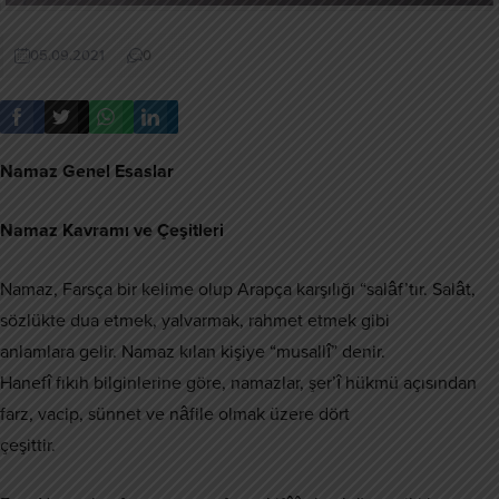
05.09.2021
0
Namaz Genel Esaslar
Namaz Kavramı ve Çeşitleri
Namaz, Farsça bir kelime olup Arapça karşılığı “salâf’tır. Salât,
sözlükte dua etmek, yalvarmak, rahmet etmek gibi
anlamlara gelir. Namaz kılan kişiye “musallî” denir.
Hanefî fıkıh bilginlerine göre, namazlar, şer’î hükmü açısından
farz, vacip, sünnet ve nâfile olmak üzere dört
çeşittir.