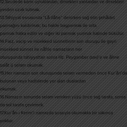
12.Secdede karnı uyluklardan, dirsekleri yanlardan ve dirsekleri
yerden uzak tutmak.
13.Tahiyyat esnasında “Lâ ilâhe” denirken sağ elin şehâdet
parmağını kaldırmak; bu halde başparmak ile orta
parmak halka edilir ve diğer iki parmak yumruk halinde bükülür.
14.Farz, vacip ve müekked sünnetlerin son oturuşu ile gayri
müekked sünnet ile nâfile namazların her
oturuşunda tahiyyattan sonra Hz. Peygamber (sav)’e ve âline
salât ü selam okumak.
15.Her namazın son oturuşunda selam vermeden önce Kur’ân’da
bulunan veya hadislerde yer alan dualardan
okumak.
16.Namazın sonunda selam verirken yüzü önce sağ tarafa, sonra
da sol tarafa çevirmek.
17.Kur’ân-ı Kerim’i namazda sırasıyla okumakta bir sakınca
yoktur.