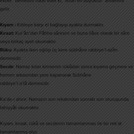
ekber” demesini ifade eder ki, “Allah en büyüktür” anlamına
gelir.
Kıyam :
Kıbleye karşı el bağlayıp ayakta durmaktır.
Kıraat:
Kur’ân’dan Fâtiha sûresini ve buna ilâve olarak bir sûre
veya birkaç ayet okumaktır.
Rüku:
Ayakta iken eğilip üç kere sübhâne rabbiye’l-azîm
demesidir.
Secde
: Namaz kılan kimsenin rükûdan sonra kıyama geçmesi ve
hemen arkasından yere kapanarak Sübhâne
rabbiye’l-a’lâ demesidir.
Ka’de-i ahire: Namazın son rekatından sonraki son oturuşunda
tahiyyât okumaktır.
Kıyam, kıraat, rükû ve secdenin tamamlanması ile bir rek’at
tamamlanmış olur.