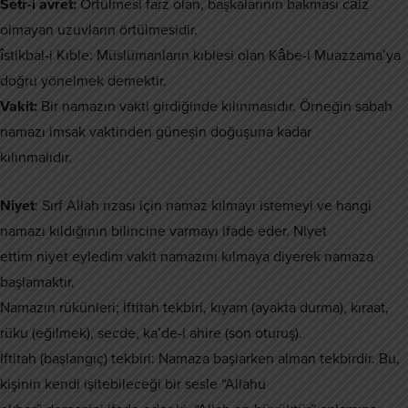
Setr-i avret:
Örtülmesi farz olan, başkalarının bakması câiz
olmayan uzuvların örtülmesidir.
îstikbal-i Kıble: Müslümanların kıblesi olan Kâbe-i Muazzama’ya
doğru yönelmek demektir.
Vakit:
Bir namazın vakti girdiğinde kılınmasıdır. Örneğin sabah
namazı imsak vaktinden güneşin doğuşuna kadar
kılınmalıdır.
Niyet
: Sırf Allah rızası için namaz kılmayı istemeyi ve hangi
namazı kıldığının bilincine varmayı ifade eder. Niyet
ettim niyet eyledim vakit namazını kılmaya diyerek namaza
başlamaktır.
Namazın rükünleri; İftitah tekbiri, kıyam (ayakta durma), kıraat,
rüku (eğilmek), secde, ka’de-i ahire (son oturuş).
İftitah (başlangıç) tekbiri: Namaza başlarken alman tekbirdir. Bu,
kişinin kendi işitebileceği bir sesle “Allahu