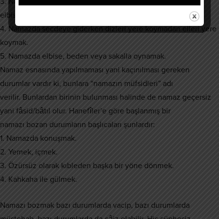
3. Namazdan önce veya namaz esnasında erkekler için
elbiselerinin kollarını dirseklere doğru toplamak.
4. Namazda secdeye giderken dizleri yere koymadan elleri yere
koymak.
5. Namazda elbise, beden veya sakalla oynamak.
Namaz esnasında yapılmaması yani kaçınılması gereken
durumlar vardır ki, bunlara “namazın müfsidleri” adı
verilir. Bunlardan birinin bulunması halinde de namaz geçersiz
yani fâsid/bâtıl olur. Hanefîler’e göre başlanmış bir
namazı bozan durumların başlıcaları şunlardır:
1. Namazda konuşmak.
2. Yemek, içmek.
3. Özürsüz olarak kıbleden başka bir yöne dönmek.
4. Kahkaha ile gülmek.
Namazı bozmak bazı durumlarda vacip, bazı durumlarda
müstehab, bazı durumlarda da câiz olabilir. Hiç şüphesiz,