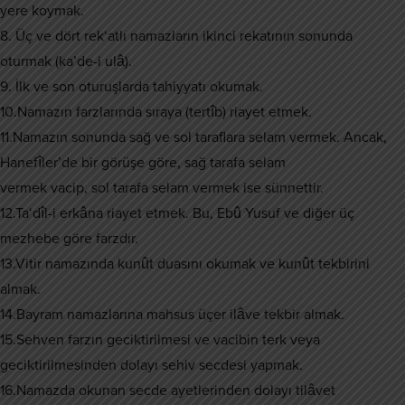
yere koymak.
8. Üç ve dört rek‘atlı namazların ikinci rekatının sonunda
oturmak (ka’de-i ulâ).
9. İlk ve son oturuşlarda tahiyyatı okumak.
10.Namazın farzlarında sıraya (tertîb) riayet etmek.
11.Namazın sonunda sağ ve sol taraflara selam vermek. Ancak,
Hanefîler’de bir görüşe göre, sağ tarafa selam
vermek vacip, sol tarafa selam vermek ise sünnettir.
12.Ta‘dîl-i erkâna riayet etmek. Bu, Ebû Yusuf ve diğer üç
mezhebe göre farzdır.
13.Vitir namazında kunût duasını okumak ve kunût tekbirini
almak.
14.Bayram namazlarına mahsus üçer ilâve tekbir almak.
15.Sehven farzın geciktirilmesi ve vacibin terk veya
geciktirilmesinden dolayı sehiv secdesi yapmak.
16.Namazda okunan secde ayetlerinden dolayı tilâvet