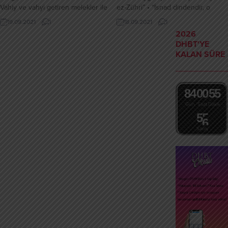
Vahiy ve vahyi getiren melekler ile
ez-Zühri” • “İsnad dindendir, o
bütün meleklere iman ve vahyin
olmasaydı isteyen istediğini
19.09.2021
1
18.09.2021
1
birleşip yazıldığı kitap ile tüm ilahi
söylerdi”diyen: Abdullah bin
2026
kitaplar incelenir. Semiyyât: Melek,
Mübarek • Günümüze gelmiş en
DHBT'YE
cin, şeytan gibi görünmeyen
eski Hadis Mecmuası: Ebu
KALAN SÜRE
varlıklar, dünya hayatının
Hureyre’nin yazdırdığı 138 hadisi
geçirileceği ölümün son olmadığı,
derleyen Hemmam b. Münebbih’in
bir...
“Sahife-i Sahiha”‘sıdır • Türkçe...
8
4
0
0
5
5
Gün
Saat
Dakika
5
4
5
Saniye