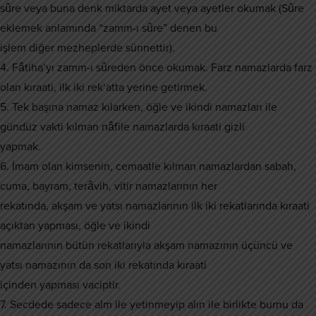
sûre veya buna denk miktarda ayet veya ayetler okumak (Sûre
eklemek anlamında “zamm-ı sûre” denen bu
işlem diğer mezheplerde sünnettir).
4. Fâtiha’yı zamm-ı sûreden önce okumak. Farz namazlarda farz
olan kıraati, ilk iki rek‘atta yerine getirmek.
5. Tek başına namaz kılarken, öğle ve ikindi namazları ile
gündüz vakti kılman nâfile namazlarda kıraati gizli
yapmak.
6. İmam olan kimsenin, cemaatle kılman namazlardan sabah,
cuma, bayram, terâvih, vitir namazlarının her
rekatında, akşam ve yatsı namazlarının ilk iki rekatlarında kıraati
açıktan yapması, öğle ve ikindi
namazlarının bütün rekatlarıyla akşam namazının üçüncü ve
yatsı namazının da son iki rekatında kıraati
içinden yapması vaciptir.
7. Secdede sadece alm ile yetinmeyip alın ile birlikte burnu da