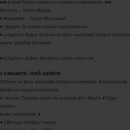
♦♦♦ b.İradî fiillerin tamamen insanlara bırakılmasıdır. ♦♦♦
Mutezile – Temizi Mutlak
♦ Maturidilik – Tefvizi Mutevassıt
♦ -Gaybet: 12.imamın ortadan kaybolmasıdır.
♦ a.Gaybet-i Suğra: 12.İmam ile Şiiler arasındaki iletişimi sefirlerin
yerine getirdiği dönemdir.
♦ b.Gaybet-i Kübra: Dördüncü sefirin ölümü ile
♦ 3.İMAMİYE / İSNÂ AŞERİYE
12.İmam ve Şiiler arasındaki irtibatın kesilmesidir. ♦ Günümüzde
Şiiliğin en büyük temsilcisidir.
♦ -Humus: Zekattan beşte bir oranında Ehl-i Beyt’e ♦ Diğer
isimleri:
bedel verilmesidir. ♦
♦ Câferiyye Ashâbu’l İntizar