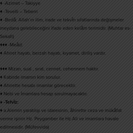
♦ -Azimet – Takiyye
♦ -Tevelli – Teberri
♦ -Bedâ: Allah’ın ilim, irade ve tekvîn sıfatlarında değişmeler
meydana gelebileceğini ifade eden kelâm terimidir. (Muhtar es-
Sekafi)
♦♦♦ -Meâd:
♦ Ahiret hayatı, berzah hayatı, kıyamet, diriliş vardır.
♦♦♦ Mizan, sual , sırat, cennet, cehennem haktır.
♦ Kabirde imamın kim sorulur.
♦ Ahirette hesabı imamlar görecektir.
♦ Nebi ve İmamlara hesap sorulmayacaktır.
♦ -Tefvîz:
♦ a.Alemin yaratılışı ve idaresinin, âhirette ceza ve mükâfat
verme işinin Hz. Peygamber ile Hz.Ali ve imamlara havale
edilmesidir. (Müfevvida)