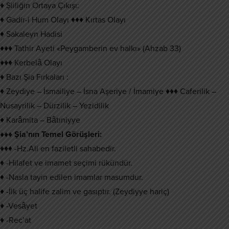
♦ Şiiliğin Ortaya Çıkışı:
♦ Gadir-i Hum Olayı ♦♦♦ Kırtas Olayı
♦ Sakaleyn Hadisi
♦♦♦ Tathir Ayeti «Peygamberin ev halkı» (Ahzab 33)
♦♦♦ Kerbelâ Olayı
♦ Bazı Şia Fırkaları :
♦ Zeydiye – İsmailiye – İsna Aşeriye / İmamiye ♦♦♦ Caferilik –
Nusayrilik – Dürzilik – Yezidilik
♦ Karâmita – Bâtıniyye
♦♦♦ Şia’nın Temel Görüşleri:
♦♦♦ -Hz.Ali en faziletli sahabedir.
♦ -Hilafet ve imamet seçimi rükündür.
♦ -Nasla tayin edilen imamlar masumdur.
♦ -İlk üç halife zalim ve gasıptır. (Zeydiyye hariç)
♦ -Vesâyet
♦ -Rec’at