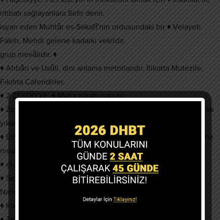
irtibatı sağlayanlara Sefir denir.
isyan eden Muhtâr es-Sekafî’nin ordusundaki bir ♦ Velayeti
Fakih, Mehdi gelene kadarki vekildir.
grup mevâlidir. ♦
♦ Ahbâri ve Usûli, dini anlama metotlarıdır. İtikatta Mutezile,
Fıkıhta Caferidirler.
♦ 2.ZEYDİYYE: ♦ Mut’a nikahı caizdir.
♦ Zeyd bin Ali tarafından Kufe’de kurulmuştur. ♦ Abdestte ayak
yıkanmaz. Mesh edilir.
♦ Emevilere karşı Ehl-i Beyt adına ayaklanmıştır. ♦ Mesh üstüne
mesh caiz değildir.
♦ el-Mecmu (Mecmuu’l-Fıkıh) kitabını yazmıştır. ♦
♦ Secde toprak cinsine yapılır.
Namazlar cem edilebilir, eller bağlanmaz.
♦ Kolları: Cârudiyye – Süleymaniye – Betriyye ♦
♦ Zekat humus vergisidir.