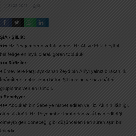
31.08.2021
0
ŞİA / ŞİİLİK:
♦♦♦ Hz.Peygamberin vefatı sonrası Hz.Ali ve Ehl-i beytini
halifeliğe en layık olarak gören topluluk.
♦♦♦ Râfizîler:
♦ Emevilere karşı ayaklanan Zeyd bin Ali’yi yalnız bırakan ilk
İmâmîler’e, daha sonra bütün Şii fırkaları ve bazı bâtınî
gruplarına verilen isimdir.
♦ Sebeiyye:
♦♦♦ Abdullah bin Sebe’ye nisbet edilen ve Hz. Ali’nin ilâhlığı,
ölümsüzlüğü, Hz. Peygamber tarafından vasî tayin edildiği,
ölmeyip geri döneceği gibi düşünceleri ileri süren aşırı bir
fırkadır.