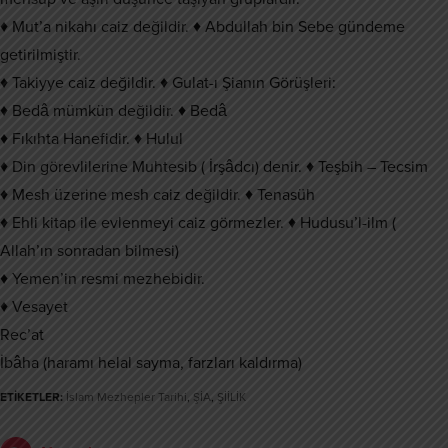
♦ Mut’a nikahı caiz değildir. ♦ Abdullah bin Sebe gündeme
getirilmiştir.
♦ Takiyye caiz değildir. ♦ Gulat-ı Şianın Görüşleri:
♦ Bedâ mümkün değildir. ♦ Bedâ
♦ Fıkıhta Hanefidir. ♦ Hulul
♦ Din görevlilerine Muhtesib ( İrşâdcı) denir. ♦ Teşbih – Tecsim
♦ Mesh üzerine mesh caiz değildir. ♦ Tenasüh
♦ Ehli kitap ile evlenmeyi caiz görmezler. ♦ Hudusu’l-ilm (
Allah’ın sonradan bilmesi)
♦ Yemen’in resmi mezhebidir.
♦ Vesayet
Rec’at
İbâha (haramı helal sayma, farzları kaldırma)
ETİKETLER:
İslam Mezhepler Tarihi
,
ŞİA
,
ŞİİLİK