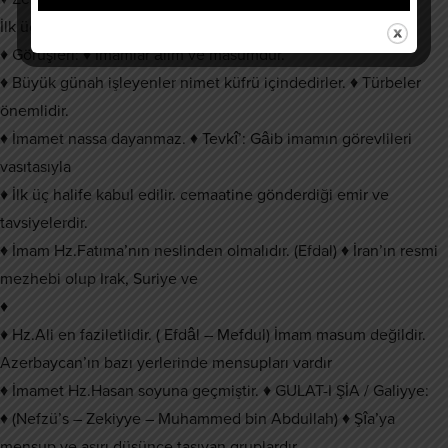
İlk üç halife meşru değildir.
♦ Görüşleri: ♦ İmamlar âlim ve masumdur.
♦ Büyük günah işleyenler nimet küfrü içindedirler. ♦ Türbeler
önemlidir.
♦ İmamet nassa dayanmaz. ♦ Tevkî’: Gâib imamın görevlileri
vasıtasıyla
♦ İlk üç halife kabul edilir. cemaatine gönderdiği emir ve
tavsiyelerdir.
♦ İmam Hz.Fatıma’nın neslinden olmalıdır. (Efdal) ♦ İran’ın resmi
mezhebi olup Irak, Suriye ve
♦
♦ Hz.Ali en faziletlidir. ( Efdâl – Mefdul) İmam masum değildir.
Azerbaycan’ın bazı yerlerinde mensupları vardır
♦ İmamet Hz.Hasan soyuna geçmiştir. ♦ GULAT-I ŞİA / Galiyye:
♦ (Nefzü’s – Zekiyye – Muhammed bin Abdullah) ♦ Şîa’ya
mensup ve aşırı düşünce taşıyan gruplardır.