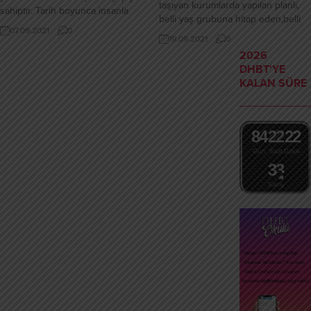
taşıyan kurumlarda yapılan planlı,
sahiptir. Tarih boyunca insanla
belli yaş grubuna hitap eden,belli
birlikte varlığını sürdürmüştür. 19.
07.09.2021
0
bir eğitim proğramı olan ve
Yy. Pozitivist evrimci anlayışa göre
19.09.2021
0
hiyerarşik yapılmanmış olan
din, insanlığın tarih içindeki
2026
eğitimdir. Yaygın Eğitim: Okul
evrimine paralel olarak bir gelişim
DHBT'YE
çağının dışındakilere
göstermiştir. Ruhçuluk, atalar kültü
KALAN SÜRE
verilir.Gönüllüdür.İhtiyaç ve ilgiye
ve büyü din ve tanrı düşüncesinin
yöneliktir. Örgün ve Yaygın eğitim
temelini oluşturur....
Formal eğitim kapsamındadır.
(ÇIKMIŞ SORU) Formal Eğitim
8
4
2
2
2
2
Varılmak istenen hedef...
Gün
Saat
Dakika
3
3
Saniye