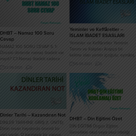
söz konusu olmaz. Önde gelen
Dıhye el-Kelbi suretine girerek
temsilcisi S. Kierkegaard ( İmancı
vahiy getirmiştir Vayhin yazıldığı
Kırkayak ) Katı İmancılık:...
malzemeler: • İşlenmiş ince...
Yeminler ve Keffâretler –
DHBT – Namaz 100 Soru
İSLAM İBADET ESASLARI
Cevap
Yeminler ve Keffâretler Yeminin
NAMAZ 100 SORU CEVAP S. 1-
Tanımı ve Kalıpları Arapça bir
Önceki dinlerde namaz ibadeti var
kelime olan yemin (çoğulu: eymân),
mıydı? C.1-Namaz ibadeti sadece
sözlükte “kuvvet, and, ahd, kasem,
05.09.2021
0
Muhammed ümmetine has olmayıp
uğur, sağ taraf, sağ el” gibi
22.09.2021
0
önceki dinlerde de bulunmaktaydı
anlamlara gelir. Dinî terim olarak,
(İlmihal,1 ,T,D,V,s,219) S. 2- Namaz ne
kişinin, bir işi yapıp yapmaması
zaman farz kılınmıştır? C.2- İlk
veya bir olayın doğru olup
vahyin sonrasındaki fetret
olmaması konusunda söylediği
döneminden sonra namaz farz
sözünü Allah’ın adını ya da onun
kılınmıştır, (a,g,e,s,219) S. 3- Beş
bir...
vakit namaz ne zaman...
Dinler Tarihi – Kazandıran Not
DHBT – Din Eğitimi Özet
DİNLER TARİHİNE GİRİŞ (1. ÜNİTE)
DİN EĞİTİMİ Örgün Eğitim:
Dinin insan hayatında önemli bir
Genellikle okul veya okul niteliği
yeri vardır. O karmaşık bir yapıya