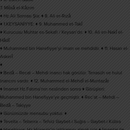
7. Mûsâ el-Kâzım
♦ Hz.Ali Sonrası Şia: ♦ 8. Ali er-Rızâ
♦ 1.KEYSANİYYE: ♦ 9. Muhammed et-Takî
♦ Kurucusu Muhtar es-Sekafi / Keysan’dır. ♦ 10. Ali en-Nakî el-
Hâdî
♦ Muhammed bin Hanefiyye’yi imam ve mehdidir. ♦ 11. Hasan el-
Askerî
♦
♦ Bedâ – Recat – Mehdi inancı hak görülür. Tenasüh ve hulul
inancını vardır. ♦ 12. Muhammed el-Mehdî el-Muntazâr
♦ İmamet Hz.Fatıma’nın neslinden sonra ♦ Görüşleri:
Muhammed bin Hanefiyye’ye geçmiştir. ♦ Rec’at – Mehdi –
Bedâ – Takiyye
♦ Günümüzde mensubu yoktur. ♦
♦ Tevella – Teberra – Tefviz Gaybet-i Suğra – Gaybet-i Kübra
♦ Haşebiyye: Hz.Hüseyin’in intikamını almak için ♦ İmamlar ile