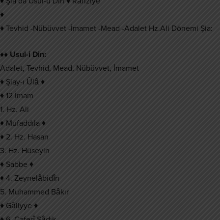
♦ Şia’da Usul-u Din ♦ Râfiziye
♦
♦ Tevhid -Nübüvvet -İmamet -Mead -Adalet Hz.Ali Dönemi Şia:
♦♦ Usul-i Din:
Adalet, Tevhid, Mead, Nübüvvet, İmamet
♦ Şiay-ı Ûlâ ♦
♦ 12 İmam
1. Hz. Ali
♦ Mufaddıla ♦
♦ 2. Hz. Hasan
3. Hz. Hüseyin
♦ Sabbe ♦
♦ 4. Zeynelâbidîn
5. Muhammed Bâkır
♦ Gâliyye ♦
♦ 6. Caferî Sâdık