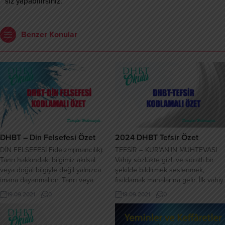
siz yapabilirsiniz.
Benzer Konular
DHBT – Din Felsefesi Özet
2024 DHBT Tefsir Özet
DİN FELSEFESİ Fideizm(imancılık):
TEFSİR – KUR’AN’IN MUHTEVASI
Tanrı hakkındaki bilgimiz akılsal
Vahiy sözlükte gizli ve süratli bir
veya doğal bilgiyle değil yalnızca
şekilde bildirmek seslenmek,
imana dayanmalıdır. Tanrı veya
fısıldamak manalarına gelir. İlk vahiy
dinle ilgili olarak ortada bize
sadık rüya şeklinde nazil olmuştur
19.09.2021
0
18.09.2021
0
kendini zorla kabul ettiren bir bilgi
Çıngırak sesine benzer sesle gelen
durumu söz konusu olursa artık
vahiy, vahyin en ağır şeklidir
dinden veya inançtan bahsetmek
Cebrail bir çok kez sahabeden